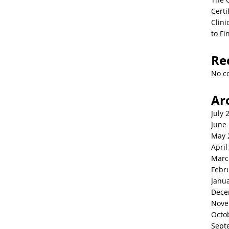
Certi
Clini
to Fi
Re
No c
Ar
July 
June
May 
April
Marc
Febr
Janu
Dece
Nove
Octo
Sept