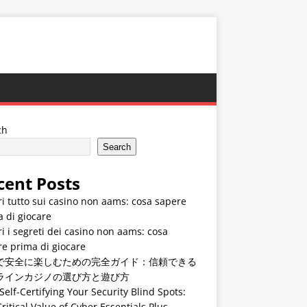
ch
Search
cent Posts
i tutto sui casino non aams: cosa sapere
 di giocare
i i segreti dei casino non aams: cosa
e prima di giocare
で安全に楽しむための完全ガイド：信頼できる
ラインカジノの選び方と遊び方
Self-Certifying Your Security Blind Spots:
ritical Value of Cyber Essentials Plus