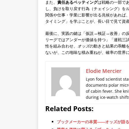
また、
責任あるベッティング
は戦略の一部で
し、負けを取り戻す行為（チェイシング）を
関係や仕事・学業に影響が出る兆候があれば
タイミング」を学ぶことが、長い目で見て資
最後に、実践の鍵は「仮説→検証→改善」の
リーグではアンダーが価値を持つ」「連戦三
性を組み合わせ、
オッズ
の動きと結果の乖離
ないが、この地味な積み重ねが、確率の世界
Elodie Mercier
Lyon food scientist sta
documents polar micro
of cabin fever. She kn
during ice-watch shift
Related Posts:
ブックメーカーの本質――オッズが語