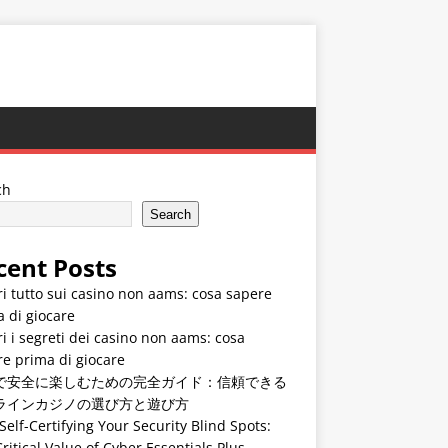
ch
Search
cent Posts
i tutto sui casino non aams: cosa sapere
 di giocare
i i segreti dei casino non aams: cosa
e prima di giocare
で安全に楽しむための完全ガイド：信頼できる
ラインカジノの選び方と遊び方
Self-Certifying Your Security Blind Spots:
ritical Value of Cyber Essentials Plus