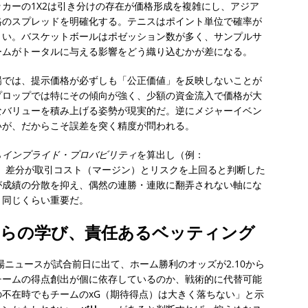
カーの1X2は引き分けの存在が価格形成を複雑にし、アジア
格のスプレッドを明確化する。テニスはポイント単位で確率が
きい。バスケットボールはポゼッション数が多く、サンプルサ
ームがトータルに与える影響をどう織り込むかが差になる。
場では、提示価格が必ずしも「公正価値」を反映しないことが
プロップでは特にその傾向が強く、少額の資金流入で価格が大
なバリューを積み上げる姿勢が現実的だ。逆にメジャーイベン
いが、だからこそ誤差を突く精度が問われる。
ら
インプライド・プロバビリティ
を算出し（例：
較する。差分が取引コスト（マージン）とリスクを上回ると判断した
が成績の分散を抑え、偶然の連勝・連敗に翻弄されない軸にな
、同じくらい重要だ。
からの学び、責任あるベッティング
場ニュースが試合前日に出て、ホーム勝利のオッズが2.10から
、チームの得点創出が個に依存しているのか、戦術的に代替可能
不在時でもチームのxG（期待得点）は大きく落ちない」と示