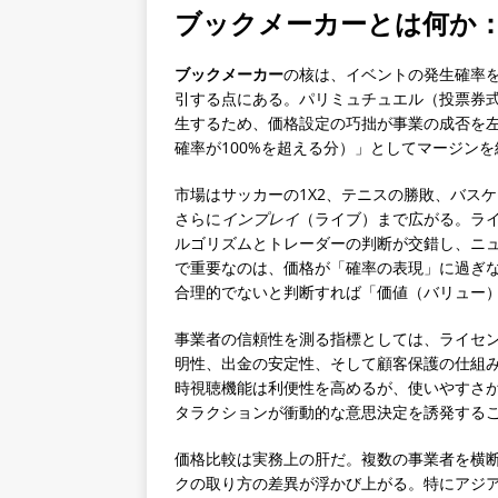
ブックメーカーとは何か
ブックメーカー
の核は、イベントの発生確率
引する点にある。パリミュチュエル（投票券
生するため、価格設定の巧拙が事業の成否を
確率が100%を超える分）」としてマージン
市場はサッカーの1X2、テニスの勝敗、バス
さらに
インプレイ
（ライブ）まで広がる。ラ
ルゴリズムとトレーダーの判断が交錯し、ニ
で重要なのは、価格が「確率の表現」に過ぎ
合理的でないと判断すれば「価値（バリュー
事業者の信頼性を測る指標としては、ライセ
明性、出金の安定性、そして顧客保護の仕組
時視聴機能は利便性を高めるが、使いやすさ
タラクションが衝動的な意思決定を誘発する
価格比較は実務上の肝だ。複数の事業者を横
クの取り方の差異が浮かび上がる。特にアジ