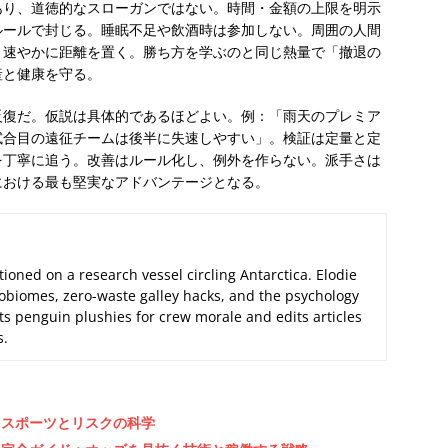
あり、道徳的なスローガンではない。時間・金額の上限を明示
ルールで封じる。睡眠不足や飲酒時は参加しない。周囲の人間
、速やかに距離を置く。勝ち方を学ぶのと同じ熱量で「撤退の
産と健康を守る。
反復だ。仮説は具体的であるほどよい。例：「雨天のプレミア
試合目の遠征チームは後半に失速しやすい」。検証は定量と定
を丁寧に追う。改善はルール化し、例外を作らない。派手さは
における最も堅実なアドバンテージとなる。
tioned on a research vessel circling Antarctica. Elodie
biomes, zero-waste galley hacks, and the psychology
its penguin plushies for crew morale and edits articles
s.
るスポーツとリスクの科学