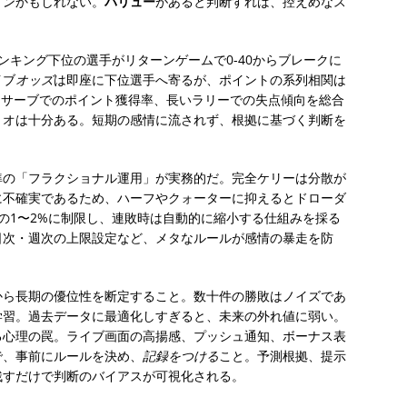
ョンかもしれない。
バリュー
があると判断すれば、控えめなス
ンキング下位の選手がリターンゲームで0-40からブレークに
イブ
オッズ
は即座に下位選手へ寄るが、ポイントの系列相関は
dサーブでのポイント獲得率、長いラリーでの失点傾向を総合
リオは十分ある。短期の感情に流されず、根拠に基づく判断を
準の「フラクショナル運用」が実務的だ。完全ケリーは分散が
に不確実であるため、ハーフやクォーターに抑えるとドローダ
の1〜2%に制限し、連敗時は自動的に縮小する仕組みを採る
日次・週次の上限設定など、メタなルールが感情の暴走を防
から長期の優位性を断定すること。数十件の勝敗はノイズであ
学習。過去データに最適化しすぎると、未来の外れ値に弱い。
る心理の罠。ライブ画面の高揚感、プッシュ通知、ボーナス表
で、事前にルールを決め、
記録をつける
こと。予測根拠、提示
残すだけで判断のバイアスが可視化される。