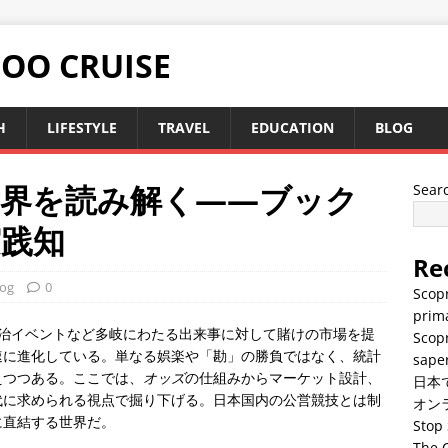
TOO CRUISE
H
LIFESTYLE
TRAVEL
EDUCATION
BLOG
世界を読み解く——ブック
Sear
実践知
Re
log
0
Scopr
prima
政治イベントなど多岐にわたる出来事に対して賭けの市場を提
Scopr
速に進化している。単なる娯楽や「勘」の勝負ではなく、統計
saper
えつつある。ここでは、
オッズ
の仕組みからマーケット設計、
日本
代に求められる視点で掘り下げる。日本国内の公営競技とは制
オン
に直結する世界だ。
Stop 
The C