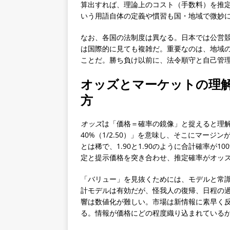
算出すれば、理論上のコスト（手数料）を推
いう用語自体の定義や慣習も国・地域で微妙
なお、各国の法制度は異なる。日本では公営
は国際的に見ても複雑だ。重要なのは、地域
ことだ。勝ち負け以前に、法令順守と自己管
オッズとマーケットの理
方
オッズ
は「価格＝確率の鏡像」と捉えると理解
40%（1/2.50）」を意味し、そこにマージン
とは稀で、1.90と1.90のように合計確率が
定と提示価格を突き合わせ、推定確率がオッ
「バリュー」を見抜くためには、モデルと常
計モデルは有効だが、怪我人の復帰、日程の
響は数値化が難しい。市場は新情報に素早く
る。情報が価格にどの程度織り込まれている