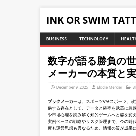
INK OR SWIM TAT
BUSINESS
TECHNOLOGY
HEALT
数字が語る勝負の
メーカーの本質と
December 9, 2025
Elodie Mercier
B
ブックメーカー
は、スポーツやeスポーツ、
供する存在として、データと確率を武器に急
や市場心理を読み解く知的ゲームへと姿を変
実例ベースの戦略やリスク管理まで、今の時
度も運営思想も異なるため、情報の質が成果