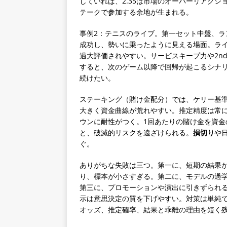
していれば、2.35は市場のオーバーリアクシ
テークで参加する余地が生まれる。
事例2：テニスのライブ。第一セット中盤、ラ
成功し、勢いに乗ったように見える場面。ラ
過大評価されやすい。サービスキープ力や2n
すると、次のゲーム以降で回帰が起こるシナ
続けたい。
ステーキング（賭け金配分）では、ケリー基
大きく資金曲線が荒れやすい。推定精度は常
ウンに耐性がつく。1回あたりの賭け金を資金
と、破滅的リスクを遠ざけられる。
損切り
や
ぐ。
ありがちな失敗は三つ。第一に、短期の結果
り、標本が小さすぎる。第二に、モデルの過
第三に、プロモーションや演出に引きずられ
示は意思決定の質を下げやすい。対策は単純
オッズ、推定確率、結果と乖離の理由を短く