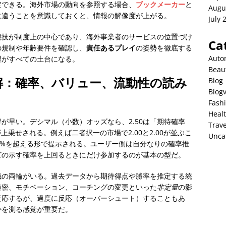
定できる。海外市場の動向を参照する場合、
ブックメーカー
と
Augu
に違うことを意識しておくと、情報の解像度が上がる。
July 
競技が制度上の中心であり、海外事業者のサービスの位置づけ
Ca
の規制や年齢要件を確認し、
責任あるプレイ
の姿勢を徹底する
Auto
理がすべての土台になる。
Beau
解：確率、バリュー、流動性の読み
Blog
Blog
Fash
Heal
が早い。デシマル（小数）オッズなら、2.50は「期待確率
Trave
が上乗せされる。例えば二者択一の市場で2.00と2.00が並ぶこ
Unca
100%を超える形で提示される。ユーザー側は自分なりの確率推
ズの示す確率を上回るときにだけ参加するのが基本の型だ。
識の両輪がいる。過去データから期待得点や勝率を推定する統
過密、モチベーション、コーチングの変更といった
非定量
の影
反応するが、過度に反応（オーバーシュート）することもあ
かを測る感覚が重要だ。