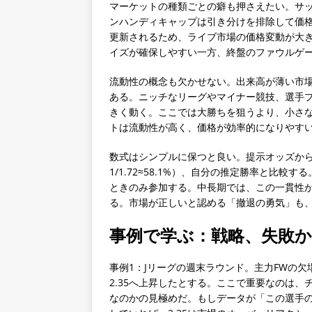
マーケットの種類ごとの癖も押さえたい。サッ
ンハンディキャップは引き分けを排除して価
更新されるため、ライブ市場の価格変動が大
イズが確保しやすい一方、終盤のファウルゲ
流動性の概念も欠かせない。出来高が薄い市
ある。ニッチなリーグやマイナー競技、選手
きく動く。ここでは大勝ちを狙うより、小さ
トは流動性が高く、価格が効率的になりやす
数式はシンプルに保つと良い。提示オッズか
1/1.72≈58.1%）、自分の推定勝率と比
ときのみ参加する。中長期では、この一貫性
る。市場が正しいと認める「撤退の勇気」も
事例で学ぶ：戦略、失敗
事例1：Jリーグの週末ラウンド。主力FWの欠
2.35へ上昇したとする。ここで重要なのは
なのかの見極めだ。もしデータが「この選手の