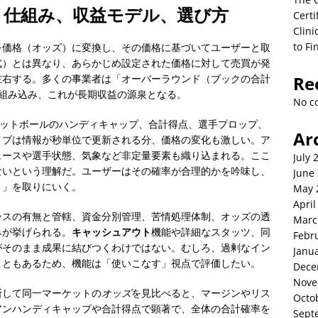
：仕組み、収益モデル、選び方
Certi
Clini
to Fi
を価格（オッズ）に変換し、その価格に基づいてユーザーと取
式）とは異なり、あらかじめ設定された価格に対して売買が発
左右する。多くの事業者は「オーバーラウンド（ブックの合計
Re
を組み込み、これが長期収益の源泉となる。
No c
ケットボールのハンディキャップ、合計得点、選手プロップ、
Ar
イブは情報が秒単位で更新される分、価格の変化も激しい。ア
ュースや選手状態、気象など非定量要素も織り込まれる。ここ
July 
ないという理解だ。ユーザーはその確率が合理的かを吟味し、
June
）」を取りにいく。
May 
April
ンスの有無と管轄、資金分別管理、苦情処理体制、オッズの透
Marc
みが挙げられる。
キャッシュアウト
機能や詳細なスタッツ、同
Febr
がそのまま成果に結びつくわけではない。むしろ、過剰なイン
Janu
こともあるため、機能は「使いこなす」視点で評価したい。
Dece
Nove
断して同一マーケットの
オッズ
を見比べると、マージンやリス
Octo
アンハンディキャップや合計得点で顕著で、全体の合計確率を
Sept