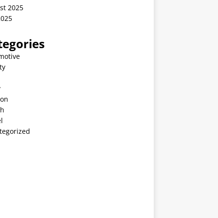
st 2025
2025
tegories
motive
ty
v
ion
th
l
tegorized