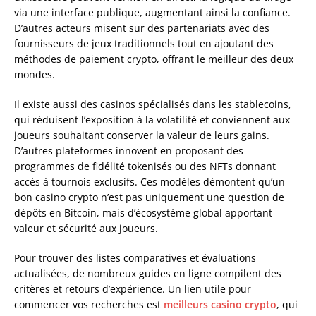
via une interface publique, augmentant ainsi la confiance.
D’autres acteurs misent sur des partenariats avec des
fournisseurs de jeux traditionnels tout en ajoutant des
méthodes de paiement crypto, offrant le meilleur des deux
mondes.
Il existe aussi des casinos spécialisés dans les stablecoins,
qui réduisent l’exposition à la volatilité et conviennent aux
joueurs souhaitant conserver la valeur de leurs gains.
D’autres plateformes innovent en proposant des
programmes de fidélité tokenisés ou des NFTs donnant
accès à tournois exclusifs. Ces modèles démontent qu’un
bon casino crypto n’est pas uniquement une question de
dépôts en Bitcoin, mais d’écosystème global apportant
valeur et sécurité aux joueurs.
Pour trouver des listes comparatives et évaluations
actualisées, de nombreux guides en ligne compilent des
critères et retours d’expérience. Un lien utile pour
commencer vos recherches est
meilleurs casino crypto
, qui