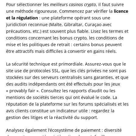
Pour sélectionner les
meilleurs casinos crypto
, il faut suivre
une méthode rigoureuse. Commencez par vérifier la
licence
et la régulation
: une plateforme opérant sous une
juridiction reconnue (Malte, Gibraltar, Curaçao avec
précautions, etc.) est souvent plus fiable. Lisez les termes et
conditions concernant les bonus crypto, les conditions de
mise et les politiques de retrait : certains bonus peuvent
être attractifs mais difficiles à convertir en gains réels.
La sécurité technique est primordiale. Assurez-vous que le
site use de protocoles SSL, que les clés privées ne sont pas
stockées sur des serveurs centralisés sans garanties, et que
des audits indépendants ont été effectués pour les jeux
« provably fair ». Consultez les rapports d’audit ou les
mentions de sociétés tierces qui ont évalué le code. La
réputation de la plateforme sur les forums spécialisés et les
avis clients constitue un indicateur utile : regardez la
gestion des litiges et la réactivité du support.
Analysez également l’écosystème de paiement : diversité