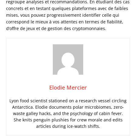
regroupe analyses et recommandations. En étudiant des cas
concrets et en testant quelques plateformes avec de faibles
mises, vous pouvez progressivement identifier celle qui
correspond le mieux à vos attentes en termes de fiabilité,
d’offre de jeux et de gestion des cryptomonnaies.
Elodie Mercier
Lyon food scientist stationed on a research vessel circling
Antarctica. Elodie documents polar microbiomes, zero-
waste galley hacks, and the psychology of cabin fever.
She knits penguin plushies for crew morale and edits
articles during ice-watch shifts.