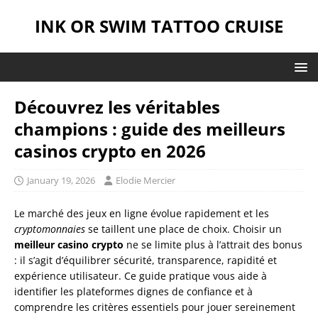
INK OR SWIM TATTOO CRUISE
Découvrez les véritables
champions : guide des meilleurs
casinos crypto en 2026
January 19, 2026
Elodie Mercier
Le marché des jeux en ligne évolue rapidement et les
cryptomonnaies
se taillent une place de choix. Choisir un
meilleur casino crypto
ne se limite plus à l’attrait des bonus
: il s’agit d’équilibrer sécurité, transparence, rapidité et
expérience utilisateur. Ce guide pratique vous aide à
identifier les plateformes dignes de confiance et à
comprendre les critères essentiels pour jouer sereinement