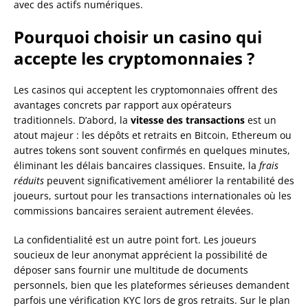
avec des actifs numériques.
Pourquoi choisir un casino qui
accepte les cryptomonnaies ?
Les casinos qui acceptent les cryptomonnaies offrent des
avantages concrets par rapport aux opérateurs
traditionnels. D’abord, la
vitesse des transactions
est un
atout majeur : les dépôts et retraits en Bitcoin, Ethereum ou
autres tokens sont souvent confirmés en quelques minutes,
éliminant les délais bancaires classiques. Ensuite, la
frais
réduits
peuvent significativement améliorer la rentabilité des
joueurs, surtout pour les transactions internationales où les
commissions bancaires seraient autrement élevées.
La confidentialité est un autre point fort. Les joueurs
soucieux de leur anonymat apprécient la possibilité de
déposer sans fournir une multitude de documents
personnels, bien que les plateformes sérieuses demandent
parfois une vérification KYC lors de gros retraits. Sur le plan