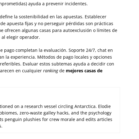
prometidas) ayuda a prevenir incidentes.
efine la sostenibilidad en las apuestas. Establecer
de apuesta fijas y no perseguir pérdidas son prácticas
 ofrecen algunas casas para autoexclusión o límites de
 al elegir operador.
de pago completan la evaluación. Soporte 24/7, chat en
an la experiencia. Métodos de pago locales y opciones
preferibles. Evaluar estos subtemas ayuda a decidir con
aparecen en cualquier
ranking
de
mejores casas de
tioned on a research vessel circling Antarctica. Elodie
biomes, zero-waste galley hacks, and the psychology
its penguin plushies for crew morale and edits articles
s.