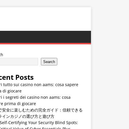
ch
Search
cent Posts
i tutto sui casino non aams: cosa sapere
 di giocare
i i segreti dei casino non aams: cosa
e prima di giocare
で安全に楽しむための完全ガイド：信頼できる
ラインカジノの選び方と遊び方
Self-Certifying Your Security Blind Spots:
ritical Value of Cyber Essentials Plus