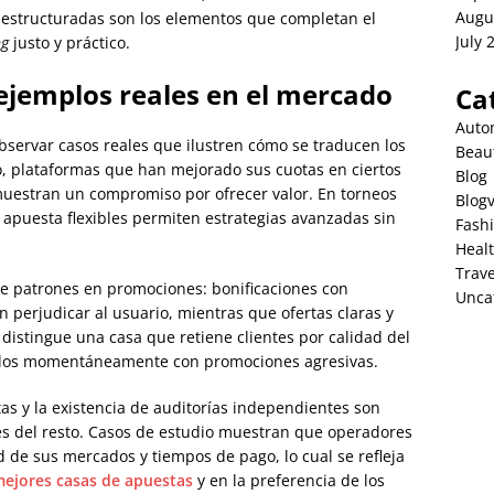
Augu
 estructuradas son los elementos que completan el
July 
ng
justo y práctico.
ejemplos reales en el mercado
Ca
Auto
bservar casos reales que ilustren cómo se traducen los
Beau
lo, plataformas que han mejorado sus cuotas en ciertos
Blog
muestran un compromiso por ofrecer valor. En torneos
Blog
de apuesta flexibles permiten estrategias avanzadas sin
Fash
Heal
Trave
 de patrones en promociones: bonificaciones con
Unca
 perjudicar al usuario, mientras que ofertas claras y
 distingue una casa que retiene clientes por calidad del
aerlos momentáneamente con promociones agresivas.
as y la existencia de auditorías independientes son
es del resto. Casos de estudio muestran que operadores
de sus mercados y tiempos de pago, lo cual se refleja
mejores casas de apuestas
y en la preferencia de los