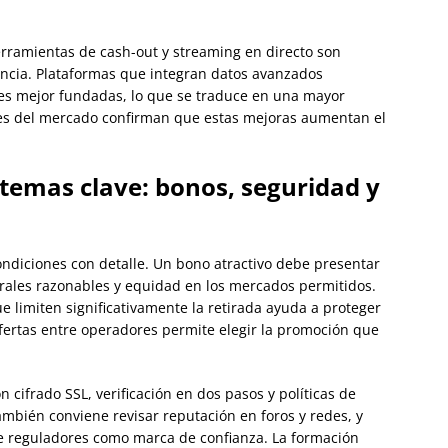
herramientas de cash-out y streaming en directo son
ncia. Plataformas que integran datos avanzados
es mejor fundadas, lo que se traduce en una mayor
tes del mercado confirman que estas mejoras aumentan el
btemas clave: bonos, seguridad y
ondiciones con detalle. Un bono atractivo debe presentar
orales razonables y equidad en los mercados permitidos.
ue limiten significativamente la retirada ayuda a proteger
fertas entre operadores permite elegir la promoción que
 cifrado SSL, verificación en dos pasos y políticas de
ambién conviene revisar reputación en foros y redes, y
de reguladores como marca de confianza. La formación