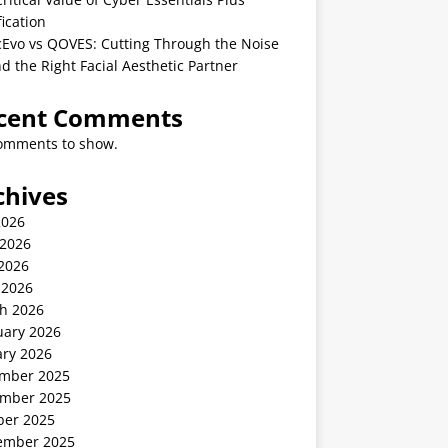
fication
cEvo vs QOVES: Cutting Through the Noise
nd the Right Facial Aesthetic Partner
cent Comments
omments to show.
chives
2026
 2026
2026
 2026
h 2026
uary 2026
ary 2026
mber 2025
mber 2025
ber 2025
ember 2025