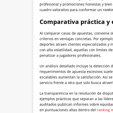
profesional y promociones honestas y bien
cuadro valorativo para conformar un
ranki
Comparativa práctica y 
Al comparar casas de apuestas, conviene o
criterios en ventajas concretas. Por ejemp
deportes atraen clientes especializados y 
con alta volatilidad, aquellas con límites 
penalizar a jugadores profesionales.
Un análisis detallado incluye la detección
requerimientos de apuesta excesivos suelen
escalables aumentan la satisfacción. Así se
servicio frente a otra que solo busca atr
La transparencia en la resolución de disput
ejemplos prácticos que separan a las líder
auditados publican informes sobre equidad 
en puntuaciones altas dentro del
ranking 