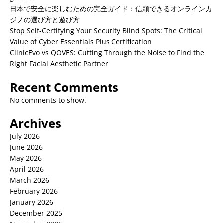
日本で安全に楽しむための完全ガイド：信頼できるオンラインカ
ジノの選び方と遊び方
Stop Self-Certifying Your Security Blind Spots: The Critical
Value of Cyber Essentials Plus Certification
ClinicEvo vs QOVES: Cutting Through the Noise to Find the
Right Facial Aesthetic Partner
Recent Comments
No comments to show.
Archives
July 2026
June 2026
May 2026
April 2026
March 2026
February 2026
January 2026
December 2025