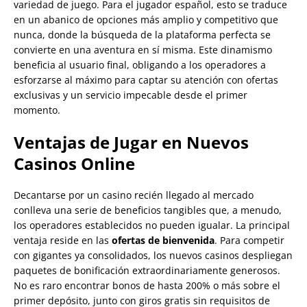
variedad de juego. Para el jugador español, esto se traduce
en un abanico de opciones más amplio y competitivo que
nunca, donde la búsqueda de la plataforma perfecta se
convierte en una aventura en sí misma. Este dinamismo
beneficia al usuario final, obligando a los operadores a
esforzarse al máximo para captar su atención con ofertas
exclusivas y un servicio impecable desde el primer
momento.
Ventajas de Jugar en Nuevos
Casinos Online
Decantarse por un casino recién llegado al mercado
conlleva una serie de beneficios tangibles que, a menudo,
los operadores establecidos no pueden igualar. La principal
ventaja reside en las
ofertas de bienvenida
. Para competir
con gigantes ya consolidados, los nuevos casinos despliegan
paquetes de bonificación extraordinariamente generosos.
No es raro encontrar bonos de hasta 200% o más sobre el
primer depósito, junto con giros gratis sin requisitos de