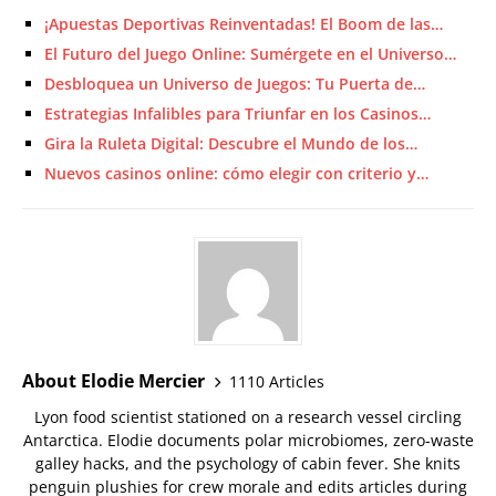
¡Apuestas Deportivas Reinventadas! El Boom de las…
El Futuro del Juego Online: Sumérgete en el Universo…
Desbloquea un Universo de Juegos: Tu Puerta de…
Estrategias Infalibles para Triunfar en los Casinos…
Gira la Ruleta Digital: Descubre el Mundo de los…
Nuevos casinos online: cómo elegir con criterio y…
About Elodie Mercier
1110 Articles
Lyon food scientist stationed on a research vessel circling
Antarctica. Elodie documents polar microbiomes, zero-waste
galley hacks, and the psychology of cabin fever. She knits
penguin plushies for crew morale and edits articles during