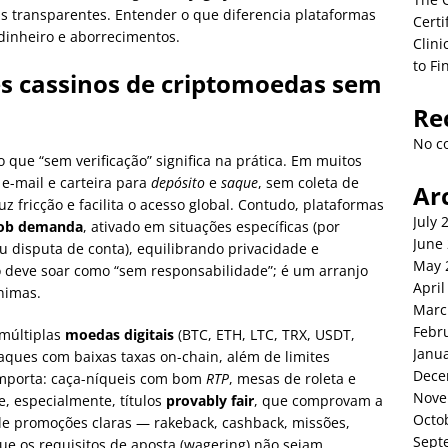
as transparentes. Entender o que diferencia plataformas
Certi
dinheiro e aborrecimentos.
Clini
to Fi
es cassinos de criptomoedas sem
Re
No c
que “sem verificação” significa na prática. Em muitos
e-mail e carteira para
depósito
e
saque
, sem coleta de
Ar
uz fricção e facilita o acesso global. Contudo, plataformas
July 
ob demanda
, ativado em situações específicas (por
June
u disputa de conta), equilibrando privacidade e
May 
o deve soar como “sem responsabilidade”; é um arranjo
April
nimas.
Marc
Febr
 múltiplas
moedas digitais
(BTC, ETH, LTC, TRX, USDT,
Janu
aques com baixas taxas on-chain, além de limites
Dece
importa: caça-níqueis com bom
RTP
, mesas de roleta e
Nove
e, especialmente, títulos
provably fair
, que comprovam a
Octo
 de promoções claras — rakeback, cashback, missões,
Sept
ue os requisitos de aposta (wagering) não sejam