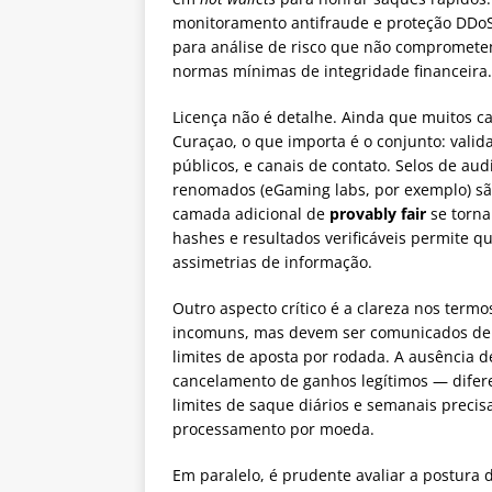
monitoramento antifraude e proteção DDoS
para análise de risco que não compromet
normas mínimas de integridade financeira.
Licença não é detalhe. Ainda que muitos ca
Curaçao, o que importa é o conjunto: valid
públicos, e canais de contato. Selos de au
renomados (eGaming labs, por exemplo) são
camada adicional de
provably fair
se torna 
hashes e resultados verificáveis permite q
assimetrias de informação.
Outro aspecto crítico é a clareza nos term
incomuns, mas devem ser comunicados de f
limites de aposta por rodada. A ausência
cancelamento de ganhos legítimos — diferen
limites de saque diários e semanais preci
processamento por moeda.
Em paralelo, é prudente avaliar a postura