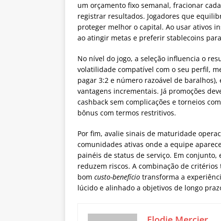
um orçamento fixo semanal, fracionar cada
registrar resultados. Jogadores que equil
proteger melhor o capital. Ao usar ativos i
ao atingir metas e preferir stablecoins par
No nível do jogo, a seleção influencia o re
volatilidade compatível com o seu perfil, 
pagar 3:2 e número razoável de baralhos), e
vantagens incrementais. Já promoções devem
cashback sem complicações e torneios com
bônus com termos restritivos.
Por fim, avalie sinais de maturidade operac
comunidades ativas onde a equipe aparece
painéis de status de serviço. Em conjunto,
reduzem riscos. A combinação de critérios 
bom
custo-benefício
transforma a experiênci
lúcido e alinhado a objetivos de longo praz
Elodie Mercier