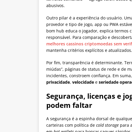
abusivos.
Outro pilar é a experiência do usuário. Um
provedor e tipo de jogo, app ou PWA estáv
bom hub educa o jogador, explica termos
responsável. Para comparação e descobert
melhores cassinos criptomoedas sem verif
mantenha critérios explícitos e atualizados
Por fim, transparência é determinante. Ter
miúdas”, páginas de status de rede e de 
incidentes, constroem confiança. Em suma,
privacidade
,
velocidade
e
seriedade opera
Segurança, licenças e j
podem faltar
A segurança é a espinha dorsal de qualquer
carteiras com política de
cold storage
para a
em
hot wallets
para honrar saques rápidos.