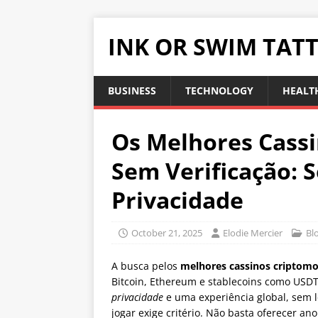
INK OR SWIM TAT
BUSINESS
TECHNOLOGY
HEALT
Os Melhores Cass
Sem Verificação: 
Privacidade
October 21, 2025
Elodie Mercier
Bl
A busca pelos
melhores cassinos criptomo
Bitcoin, Ethereum e stablecoins como USDT
privacidade
e uma experiência global, sem 
jogar exige critério. Não basta oferecer an