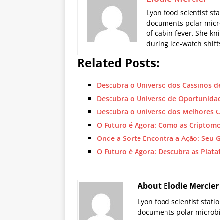
Lyon food scientist sta
documents polar micro
of cabin fever. She kn
during ice-watch shift
Related Posts:
Descubra o Universo dos Cassinos d
Descubra o Universo de Oportunida
Descubra o Universo dos Melhores 
O Futuro é Agora: Como as Criptom
Onde a Sorte Encontra a Ação: Seu G
O Futuro é Agora: Descubra as Plat
About Elodie Mercier
Lyon food scientist stati
documents polar microbi