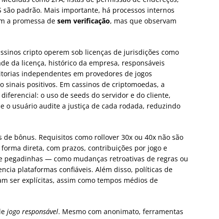
 são padrão. Mais importante, há processos internos
em a promessa de
sem verificação
, mas que observam
ssinos cripto operem sob licenças de jurisdições como
ade da licença, histórico da empresa, responsáveis
ditorias independentes em provedores de jogos
 sinais positivos. Em cassinos de criptomoedas, a
diferencial: o uso de seeds do servidor e do cliente,
ue o usuário audite a justiça de cada rodada, reduzindo
os de bônus. Requisitos como rollover 30x ou 40x não são
orma direta, com prazos, contribuições por jogo e
 de pegadinhas — como mudanças retroativas de regras ou
cia plataformas confiáveis. Além disso, políticas de
sam ser explícitas, assim como tempos médios de
 de
jogo responsável
. Mesmo com anonimato, ferramentas