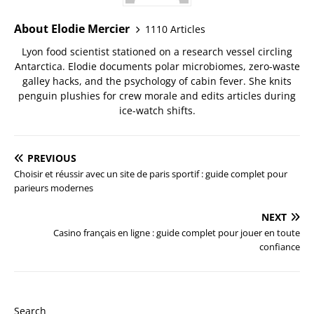
About Elodie Mercier
1110 Articles
Lyon food scientist stationed on a research vessel circling
Antarctica. Elodie documents polar microbiomes, zero-waste
galley hacks, and the psychology of cabin fever. She knits
penguin plushies for crew morale and edits articles during
ice-watch shifts.
PREVIOUS
Choisir et réussir avec un site de paris sportif : guide complet pour
parieurs modernes
NEXT
Casino français en ligne : guide complet pour jouer en toute
confiance
Search