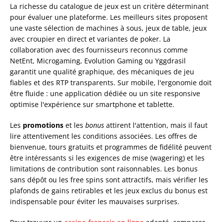
La richesse du catalogue de jeux est un critère déterminant
pour évaluer une plateforme. Les meilleurs sites proposent
une vaste sélection de machines à sous, jeux de table, jeux
avec croupier en direct et variantes de poker. La
collaboration avec des fournisseurs reconnus comme
NetEnt, Microgaming, Evolution Gaming ou Yggdrasil
garantit une qualité graphique, des mécaniques de jeu
fiables et des RTP transparents. Sur mobile, l'ergonomie doit
être fluide : une application dédiée ou un site responsive
optimise l'expérience sur smartphone et tablette.
Les
promotions
et les
bonus
attirent l'attention, mais il faut
lire attentivement les conditions associées. Les offres de
bienvenue, tours gratuits et programmes de fidélité peuvent
être intéressants si les exigences de mise (wagering) et les
limitations de contribution sont raisonnables. Les bonus
sans dépôt ou les free spins sont attractifs, mais vérifier les
plafonds de gains retirables et les jeux exclus du bonus est
indispensable pour éviter les mauvaises surprises.