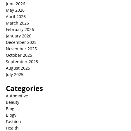
June 2026
May 2026
April 2026
March 2026
February 2026
January 2026
December 2025
November 2025
October 2025
September 2025
August 2025
July 2025
Categories
Automotive
Beauty
Blog
Blogv
Fashion
Health