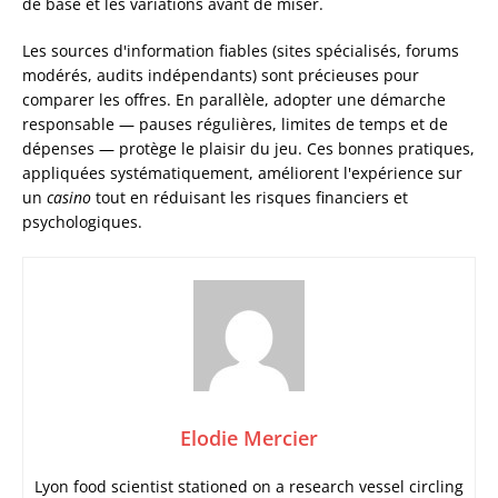
de base et les variations avant de miser.
Les sources d'information fiables (sites spécialisés, forums
modérés, audits indépendants) sont précieuses pour
comparer les offres. En parallèle, adopter une démarche
responsable — pauses régulières, limites de temps et de
dépenses — protège le plaisir du jeu. Ces bonnes pratiques,
appliquées systématiquement, améliorent l'expérience sur
un
casino
tout en réduisant les risques financiers et
psychologiques.
Elodie Mercier
Lyon food scientist stationed on a research vessel circling