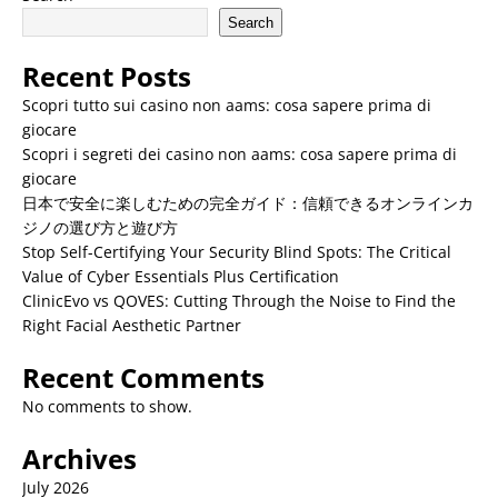
Search
Recent Posts
Scopri tutto sui casino non aams: cosa sapere prima di
giocare
Scopri i segreti dei casino non aams: cosa sapere prima di
giocare
日本で安全に楽しむための完全ガイド：信頼できるオンラインカ
ジノの選び方と遊び方
Stop Self-Certifying Your Security Blind Spots: The Critical
Value of Cyber Essentials Plus Certification
ClinicEvo vs QOVES: Cutting Through the Noise to Find the
Right Facial Aesthetic Partner
Recent Comments
No comments to show.
Archives
July 2026