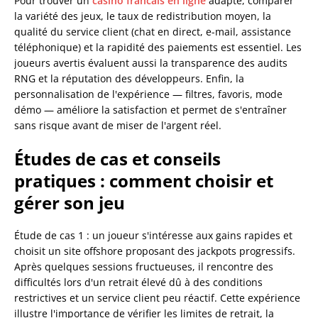
Pour trouver un
casino francais en ligne
adapté, comparer
la variété des jeux, le taux de redistribution moyen, la
qualité du service client (chat en direct, e-mail, assistance
téléphonique) et la rapidité des paiements est essentiel. Les
joueurs avertis évaluent aussi la transparence des audits
RNG et la réputation des développeurs. Enfin, la
personnalisation de l'expérience — filtres, favoris, mode
démo — améliore la satisfaction et permet de s'entraîner
sans risque avant de miser de l'argent réel.
Études de cas et conseils
pratiques : comment choisir et
gérer son jeu
Étude de cas 1 : un joueur s'intéresse aux gains rapides et
choisit un site offshore proposant des jackpots progressifs.
Après quelques sessions fructueuses, il rencontre des
difficultés lors d'un retrait élevé dû à des conditions
restrictives et un service client peu réactif. Cette expérience
illustre l'importance de vérifier les limites de retrait, la