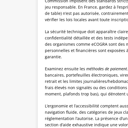
Commission imposent des standards stricts 
jeu responsable. En France, gardez à l’espri
de table) n’est pas autorisée, contrairemen
vérifier les lois locales avant toute inscripti
La sécurité technique doit apparaître clai
confidentialité détaillée et des tests ind
des organismes comme eCOGRA sont des mar
personnelles et financières sont exposées à
garantie.
Examinez ensuite les
méthodes de paiement
bancaires, portefeuilles électroniques, vire
retrait et les limites journalières/hebdoma
frais élevés non signalés ou des conditio
moment, plafonds trop bas), qui dénotent 
L’ergonomie et l’accessibilité comptent aus
navigation fluide, des catégories de jeux c
réglementation l’autorise. La présence d’un 
section d’aide exhaustive indique une volo