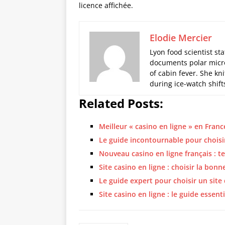
licence affichée.
Elodie Mercier
Lyon food scientist sta
documents polar micro
of cabin fever. She kn
during ice-watch shift
Related Posts:
Meilleur « casino en ligne » en France
Le guide incontournable pour choisi
Nouveau casino en ligne français : 
Site casino en ligne : choisir la bon
Le guide expert pour choisir un site
Site casino en ligne : le guide essen