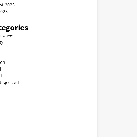
st 2025
2025
tegories
motive
ty
v
ion
th
l
tegorized