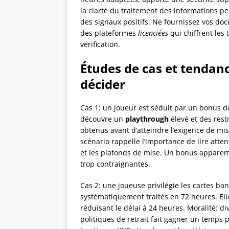
la clarté du traitement des informations p
des signaux positifs. Ne fournissez vos docu
des plateformes
licenciées
qui chiffrent les 
vérification.
Études de cas et tendan
décider
Cas 1: un joueur est séduit par un bonus d
découvre un
playthrough
élevé et des rest
obtenus avant d’atteindre l’exigence de mi
scénario rappelle l’importance de lire atte
et les plafonds de mise. Un bonus apparemm
trop contraignantes.
Cas 2: une joueuse privilégie les cartes banc
systématiquement traités en 72 heures. Ell
réduisant le délai à 24 heures. Moralité: div
politiques de retrait fait gagner un temps 