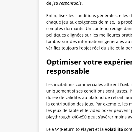
de
jeu responsable
.
Enfin, lisez les conditions générales: elles 
chaque jeu aux exigences de mise, la procé
comptes dormants. Un contenu rédigé dans 
politiques alignées sur les meilleures prati
tombez sur des informations générales au 
vérifiez toujours l’objet réel du site et la
Optimiser votre expérienc
responsable
Les incitations commerciales attirent l’œil
uniquement si ses conditions sont justes. 
durée de validité, au plafond de retrait, 
la contribution des jeux. Par exemple, les
les jeux de table et le vidéo poker peuven
playthrough x40-x50 peut s’avérer moins a
Le
RTP
(Return to Player) et la
volatilité
sont