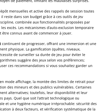
 moyen de paiement, limitant les mauvaises surprises.
e dépôt mensuelles et active des rappels de session toutes
 il reste dans son budget grâce à ces outils de
jeu
discipline, combinée aux fonctionnalités proposées par
re les excès. Les mécanismes d’auto-exclusion temporaire
ent être connus avant de commencer à jouer.
t
continuent de progresser, offrant une immersion et une
ment physique. La gamification (quêtes, niveaux,
cessite de surveiller sa durée de jeu pour éviter le
gorithmes suggère des jeux selon vos préférences;
fuser ces recommandations si vous souhaitez garder un
en mode affichage, la montée des limites de retrait pour
tection des mineurs et des publics vulnérables. Certaines
t alternatives; toutefois, leur disponibilité et leur
 pays. Quel que soit l’attrait technologique ou
égale et une hygiène numérique irréprochable: sécurité des
ation à deux facteurs, et vérification systématique de la