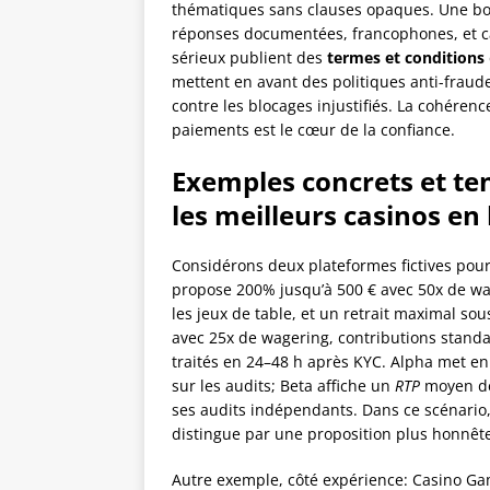
thématiques sans clauses opaques. Une bon
réponses documentées, francophones, et cap
sérieux publient des
termes et conditions
mettent en avant des politiques anti-fraud
contre les blocages injustifiés. La cohérenc
paiements est le cœur de la confiance.
Exemples concrets et te
les meilleurs casinos en 
Considérons deux plateformes fictives pour
propose 200% jusqu’à 500 € avec 50x de wag
les jeux de table, et un retrait maximal so
avec 25x de wagering, contributions standa
traités en 24–48 h après KYC. Alpha met en
sur les audits; Beta affiche un
RTP
moyen des
ses audits indépendants. Dans ce scénario, 
distingue par une proposition plus honnête
Autre exemple, côté expérience: Casino Ga