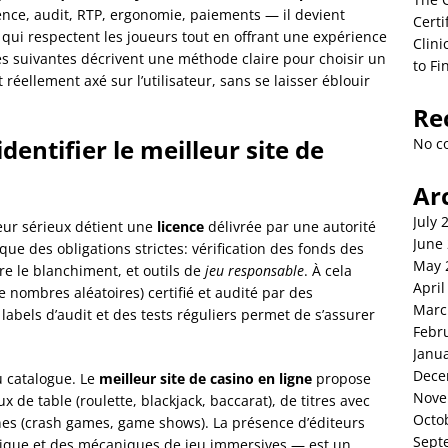
nce, audit, RTP, ergonomie, paiements — il devient
Certi
s qui respectent les joueurs tout en offrant une expérience
Clini
es suivantes décrivent une méthode claire pour choisir un
to Fi
éellement axé sur l’utilisateur, sans se laisser éblouir
Re
dentifier le meilleur site de
No c
Ar
July 
eur sérieux détient une
licence
délivrée par une autorité
June
que des obligations strictes: vérification des fonds des
May 
re le blanchiment, et outils de
jeu responsable
. À cela
April
 nombres aléatoires) certifié et audité par des
Marc
bels d’audit et des tests réguliers permet de s’assurer
Febr
Janu
Dece
du catalogue. Le
meilleur site de casino en ligne
propose
Nove
de table (roulette, blackjack, baccarat), de titres avec
Octo
nes (crash games, game shows). La présence d’éditeurs
Sept
nique et des mécaniques de jeu immersives — est un