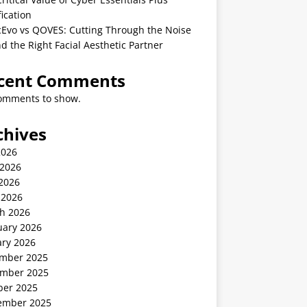
fication
cEvo vs QOVES: Cutting Through the Noise
nd the Right Facial Aesthetic Partner
cent Comments
omments to show.
chives
2026
 2026
2026
 2026
h 2026
uary 2026
ary 2026
mber 2025
mber 2025
ber 2025
ember 2025