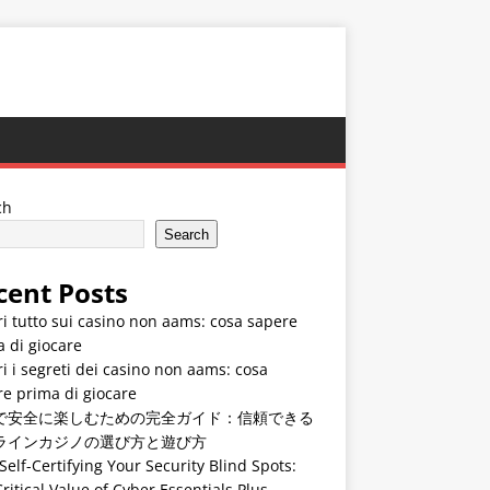
ch
Search
cent Posts
i tutto sui casino non aams: cosa sapere
 di giocare
i i segreti dei casino non aams: cosa
e prima di giocare
で安全に楽しむための完全ガイド：信頼できる
ラインカジノの選び方と遊び方
Self-Certifying Your Security Blind Spots:
ritical Value of Cyber Essentials Plus