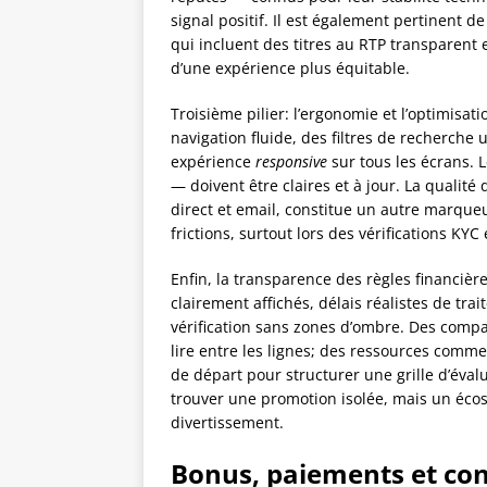
signal positif. Il est également pertinent de 
qui incluent des titres au RTP transparent 
d’une expérience plus équitable.
Troisième pilier: l’ergonomie et l’optimisa
navigation fluide, des filtres de recherche u
expérience
responsive
sur tous les écrans. 
— doivent être claires et à jour. La qualité
direct et email, constitue un autre marqueu
frictions, surtout lors des vérifications KY
Enfin, la transparence des règles financière
clairement affichés, délais réalistes de tra
vérification sans zones d’ombre. Des compa
lire entre les lignes; des ressources comm
de départ pour structurer une grille d’évalua
trouver une promotion isolée, mais un écosy
divertissement.
Bonus, paiements et cond