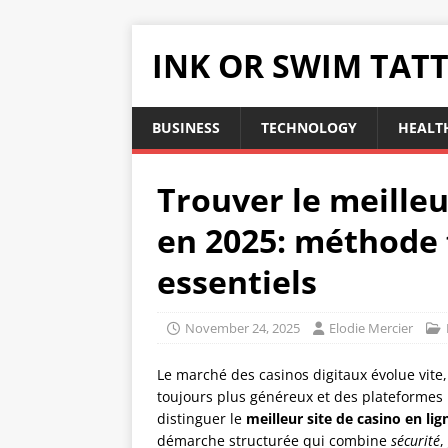
INK OR SWIM TAT
BUSINESS
TECHNOLOGY
HEALT
Trouver le meilleu
en 2025: méthode f
essentiels
November 24, 2025
Elodie Mercier
Le marché des casinos digitaux évolue vite
toujours plus généreux et des plateformes 
distinguer le
meilleur site de casino en lig
démarche structurée qui combine
sécurité
,