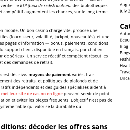
Augu
vérifier le
RTP (taux de redistribution)
: des bibliothèques
July 
et compétitif augmentent les chances, sur le long terme,
Ca
tion mobile. Un bon casino charge vite, propose une
Auto
tiles (fournisseur, volatilité, jackpot, nouveautés), et une
Beau
Les pages d’information — bonus, paiements, conditions
Blog
 du support client, disponible en français, par chat en
Blog
r de sérieux. Un service réactif et compétent résout les
Fash
C et des demandes de retrait.
Heal
Trave
s est décisive:
moyens de paiement
variés, frais
Unca
itement des retraits, et politiques de plafonds et de
ratifs indépendants et des guides spécialisés aident à
e
meilleur site de casino en ligne
peuvent servir de point
tion et éviter les pièges fréquents. L’objectif n’est pas de
stème fiable qui valorise la durabilité du
itions: décoder les offres sans