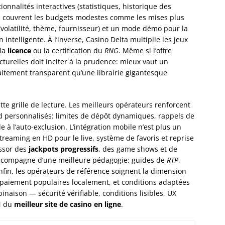
ionnalités interactives (statistiques, historique des
es couvrent les budgets modestes comme les mises plus
(volatilité, thème, fournisseur) et un mode démo pour la
 intelligente. À l’inverse, Casino Delta multiplie les jeux
 la
licence
ou la certification du
RNG
. Même si l’offre
cturelles doit inciter à la prudence: mieux vaut un
aitement transparent qu’une librairie gigantesque
te grille de lecture. Les meilleurs opérateurs renforcent
 personnalisés: limites de dépôt dynamiques, rappels de
e à l’auto-exclusion. L’intégration mobile n’est plus un
treaming en HD pour le live, système de favoris et reprise
essor des
jackpots progressifs
, des game shows et de
’accompagne d’une meilleure pédagogie: guides de
RTP
,
Enfin, les opérateurs de référence soignent la dimension
paiement populaires localement, et conditions adaptées
naison — sécurité vérifiable, conditions lisibles, UX
DN du
meilleur site de casino en ligne
.