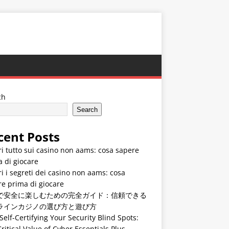
ch
Search
cent Posts
i tutto sui casino non aams: cosa sapere
 di giocare
i i segreti dei casino non aams: cosa
e prima di giocare
で安全に楽しむための完全ガイド：信頼できる
ラインカジノの選び方と遊び方
Self-Certifying Your Security Blind Spots:
ritical Value of Cyber Essentials Plus