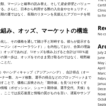
種類、マージンと確率の読み替え、そして
資金管理とバリュー
Certi
する。さらに、日本から利用する際の入出金やセキュリティ、
Clini
短期の運ではなく、長期のリターンを見据えたアプローチを明
to Fi
Re
仕組み、オッズ、マーケットの構造
No c
格化し、その価格を通して賭け手と対峙する。彼らが提示する
Ar
マージン（オーバーラウンド）」を内包しており、合算の理論
法）オッズであれば、1/オッズを積み上げると合計は100％超
July 
手の第一歩は、オッズをそのまま受け取るのではなく、暗黙確
June
ることだ。
May 
April
2）やハンディキャップ（アジアンハンデ）、合計得点（オー
Marc
ーナー数、カード枚数、選手の得点などの
プロップベット
まで
Febr
均すことで、価格に反映された「期待値」を見つけやすくす
Janu
の情報（ポゼッション、シュート期待値、選手交代、天候）を
Dece
く。ここでは反応速度と情報の質がものを言い、遅延やサンプ
Nove
Octo
Sept