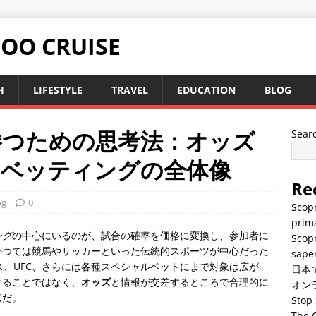
TOO CRUISE
H
LIFESTYLE
TRAVEL
EDUCATION
BLOG
勝つための思考法：オッズ
Sear
的ベッティングの全体像
Re
og
0
Scopr
prima
ング
の中心にいるのが、試合の確率を価格に変換し、参加者に
Scopr
かつては競馬やサッカーといった伝統的スポーツが中心だった
saper
ス、UFC、さらには各種スペシャルベットにまで対象は広が
日本
けることではなく、
オッズ
と情報が交差するところで合理的に
オン
点だ。
Stop 
The C