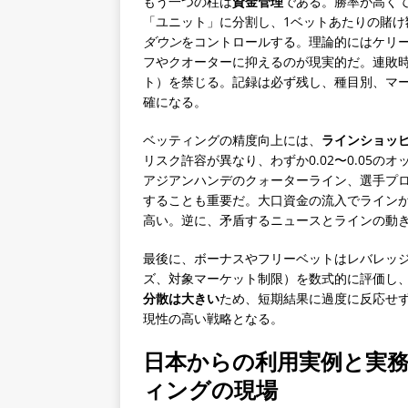
もう一つの柱は
資金管理
である。勝率が高く
「ユニット」に分割し、1ベットあたりの賭け
ダウン
をコントロールする。理論的にはケリ
フやクオーターに抑えるのが現実的だ。連敗
ト）を禁じる。記録は必ず残し、種目別、マー
確になる。
ベッティングの精度向上には、
ラインショッ
リスク許容が異なり、わずか0.02〜0.05
アジアンハンデのクォーターライン、選手プ
することも重要だ。大口資金の流入でライン
高い。逆に、矛盾するニュースとラインの動
最後に、ボーナスやフリーベットはレバレッ
ズ、対象マーケット制限）を数式的に評価し
分散は大きい
ため、短期結果に過度に反応せ
現性の高い戦略となる。
日本からの利用実例と実
ィングの現場