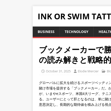
INK OR SWIM TAT
BUSINESS
TECHNOLOGY
HEALT
ブックメーカーで
の読み解きと戦略
October 31, 2025
Elodie Mercier
Bl
グローバルに拡大を続ける
スポーツベッティ
賭け市場を提供する「ブックメーカー」だ。
が、いまやeスポーツ、米国4大リーグ、テニ
る。ユーザーにとって肝となるのは、単に賭
意思決定し、長期的な期待値を積み上げる視