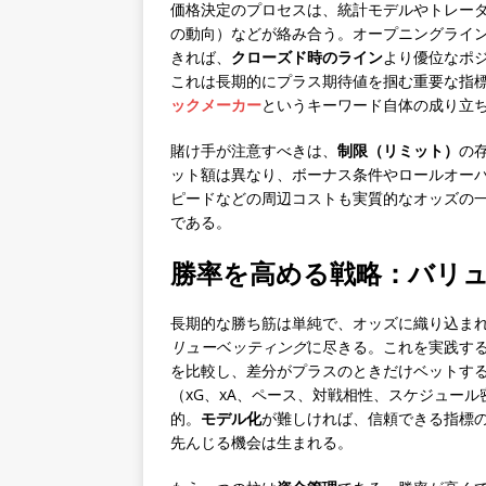
価格決定のプロセスは、統計モデルやトレー
の動向）などが絡み合う。オープニングライ
きれば、
クローズド時のライン
より優位なポジシ
これは長期的にプラス期待値を掴む重要な指
ックメーカー
というキーワード自体の成り立
賭け手が注意すべきは、
制限（リミット）
の
ット額は異なり、ボーナス条件やロールオー
ピードなどの周辺コストも実質的なオッズの
である。
勝率を高める戦略：バリ
長期的な勝ち筋は単純で、オッズに織り込ま
リューベッティング
に尽きる。これを実践する
を比較し、差分がプラスのときだけベットす
（xG、xA、ペース、対戦相性、スケジュー
的。
モデル化
が難しければ、信頼できる指標
先んじる機会は生まれる。