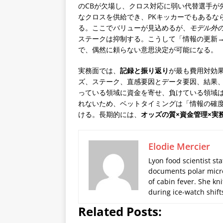
のCBが欠場し、クロス対応に弱い代替選手が
なクロスを供給でき、PKキッカーでもあるな
る。ここでバリューが見込めるが、
モデル外
ステークは抑制する。こうして「情報の更新
で、偶然に頼らない意思決定が可能になる。
実務面では、
記録と振り返り
が最も費用対効
ズ、ステーク、直感要因とデータ要因、結果
っている領域に資金を寄せ、負けている領域
れないため、ベットタイミングは「情報の確
ける。長期的には、
オッズの質×資金管理×実
Elodie Mercier
Lyon food scientist sta
documents polar micro
of cabin fever. She kn
during ice-watch shift
Related Posts: