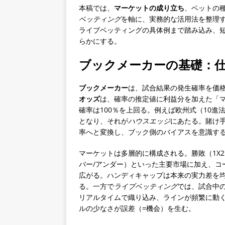
本稿では、
マーケットの成り立ち
、ベットの
ベッティング
を軸に、実務的な活用法を整理
ライブベッティングの具体例まで踏み込み、
らかにする。
ブックメーカーの基礎：
ブックメーカー
は、試合結果の発生確率を価
オッズ
は、確率の推定値に利益分を加えた「
確率は100％を上回る。例えば欧州式（10進
となり、それが
ハウスエッジ
にあたる。賭け
率へと変換し、ブック側のバイアスを意識す
マーケットは多層的に構成される。勝敗（1X
バー/アンダー）といった主要市場に加え、コ
広がる。ハンディキャップは本来の実力差を
る。一方で
ライブベッティング
では、試合中
リアルタイムで織り込み、ラインが頻繁に動
ルの少なさが誤差（=機会）を生む。