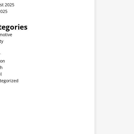
st 2025
2025
tegories
motive
ty
v
ion
th
l
tegorized