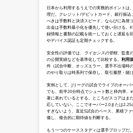
日本から利用するうえでの実務的ポイントは
理だ。クレジット/デビットカード、銀行振込
べきは手数料と決済スピード、ならびに為替
出金は手数料最小化を優先して使い分ける。K
録情報と書類の記載を統一しておくと遅延を回
やデバイス認証も定期チェックする。
安全性の評価では、
ライセンスの管轄
、監査
の公開実績などを基準化して比較する。
利用
件（試合中断、オッズエラー、選手不出場時
のやり取りは時系列で保存し、取引履歴・賭
実例として、Jリーグの試合でライブのオーバー
でも、前半20分時点でシュート数と枠内率、
著に表れているとする。ところがスコアはまだ0
応していない。ここでオーバー2.0または2.
すぎないよう、直近5試合のペース、累積フ
価し、複合的に期待値を判断する。
もう一つのケーススタディは選手プロップだ。