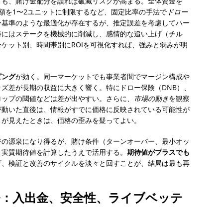
ても、賭け金配分を誤れば破滅リスクが高まる。全体資金を
額を1〜2ユニットに制限するなど、固定比率の手法で
ドロー
ー基準のような最適化が存在するが、推定誤差を考慮してハー
時にはステークを機械的に削減し、感情的な追い上げ（チル
ケット別、時間帯別にROIを可視化すれば、強みと弱みが明
ピング
が効く。同一マーケットでも事業者間でマージン構成や
のオッズ差が長期の収益に大きく響く。特にドロー保険（DNB）、
ロップの閾値などは差が出やすい。さらに、
市場の動き
を観察
が動いた直後は、情報がすでに価格に反映されている可能性が
きが見えたときは、価格の歪みを疑ってよい。
ジの源泉になり得るが、賭け条件（ターンオーバー、最小オッ
、実質期待値を計算したうえで活用する。
期待値がプラスでも
ず、検証と改善のサイクルを淡々と回すことが、結局は最も再
務：入出金、安全性、ライブベッテ