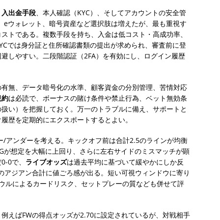
、
入出金手段
、本人確認（KYC）、そしてアカウントの安全管
、eウォレット、暗号資産など選択肢は増えたが、最も重視す
コストである。複数手段を持ち、入金は低コスト・高成功率、
YCでは身分証と住所確認書類の提出が求められ、審査前に登
避しやすい。二段階認証（2FA）を有効にし、ログイン履歴
の有無、データ暗号化の水準、顧客資金の分別管理、苦情対応
規約
は必読で、ボーナスの賭け条件や禁止行為、ベット無効条
の扱い）を把握しておく。万一のトラブルに備え、サポートと
け履歴を定期的にエクスポートするとよい。
/アンダーを考える。キックオフ前は合計2.5のラインが均衡
xGが想定を大幅に上回り、さらに左右サイドのミスマッチが顕
-0で、
ライブオッズ
は過去平均に基づいて緩やかにしか反
25のアジアン合計に値ごろ感が出る。短い可視ウィンドウに寄り
ァウルによるカードリスク、セットプレーの質なども併せて評
例えばFWの得点オッズが2.70に設定されているが、対戦相手