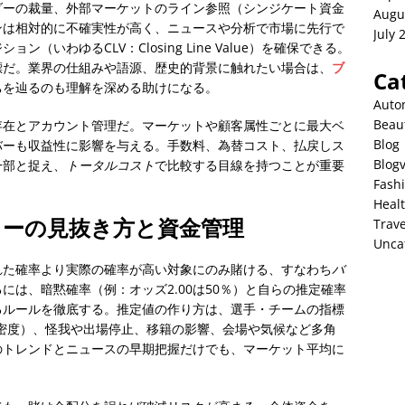
ダーの裁量、外部マーケットのライン参照（シンジケート資金
Augu
ンは相対的に不確実性が高く、ニュースや分析で市場に先行で
July 
ョン（いわゆるCLV：Closing Line Value）を確保できる。
標だ。業界の仕組みや語源、歴史的背景に触れたい場合は、
ブ
Ca
ちを辿るのも理解を深める助けになる。
Auto
Beau
存在とアカウント管理だ。マーケットや顧客属性ごとに最大ベ
Blog
バーも収益性に影響を与える。手数料、為替コスト、払戻しス
Blog
一部と捉え、
トータルコスト
で比較する目線を持つことが重要
Fash
Heal
ューの見抜き方と資金管理
Trave
Unca
れた確率より実際の確率が高い対象にのみ賭ける、すなわち
バ
には、暗黙確率（例：オッズ2.00は50％）と自らの推定確率
るルールを徹底する。推定値の作り方は、選手・チームの指標
ル密度）、怪我や出場停止、移籍の影響、会場や気候など多角
のトレンドとニュースの早期把握だけでも、マーケット平均に