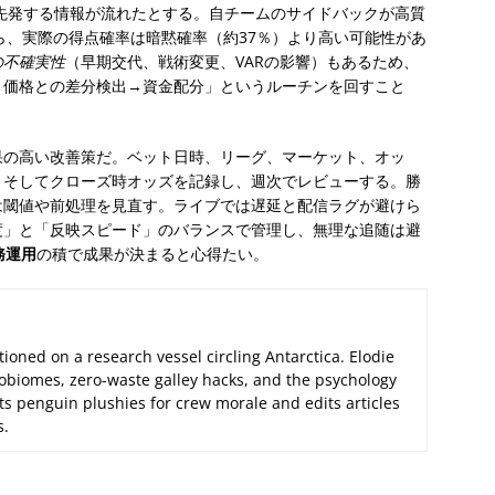
先発する情報が流れたとする。自チームのサイドバックが高質
ら、実際の得点確率は暗黙確率（約37％）より高い可能性があ
の不確実性
（早期交代、戦術変更、VARの影響）もあるため、
→価格との差分検出→資金配分」というルーチンを回すこと
果の高い改善策だ。ベット日時、リーグ、マーケット、オッ
、そしてクローズ時オッズを記録し、週次でレビューする。勝
は閾値や前処理を見直す。ライブでは遅延と配信ラグが避けら
度」と「反映スピード」のバランスで管理し、無理な追随は避
務運用
の積で成果が決まると心得たい。
tioned on a research vessel circling Antarctica. Elodie
biomes, zero-waste galley hacks, and the psychology
its penguin plushies for crew morale and edits articles
s.