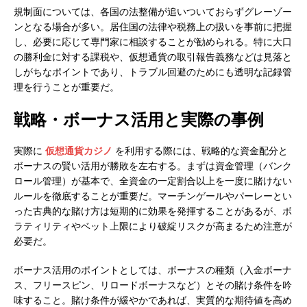
規制面については、各国の法整備が追いついておらずグレーゾー
ンとなる場合が多い。居住国の法律や税務上の扱いを事前に把握
し、必要に応じて専門家に相談することが勧められる。特に大口
の勝利金に対する課税や、仮想通貨の取引報告義務などは見落と
しがちなポイントであり、トラブル回避のためにも透明な記録管
理を行うことが重要だ。
戦略・ボーナス活用と実際の事例
実際に
仮想通貨カジノ
を利用する際には、戦略的な資金配分と
ボーナスの賢い活用が勝敗を左右する。まずは資金管理（バンク
ロール管理）が基本で、全資金の一定割合以上を一度に賭けない
ルールを徹底することが重要だ。マーチンゲールやパーレーとい
った古典的な賭け方は短期的に効果を発揮することがあるが、ボ
ラティリティやベット上限により破綻リスクが高まるため注意が
必要だ。
ボーナス活用のポイントとしては、ボーナスの種類（入金ボーナ
ス、フリースピン、リロードボーナスなど）とその賭け条件を吟
味すること。賭け条件が緩やかであれば、実質的な期待値を高め