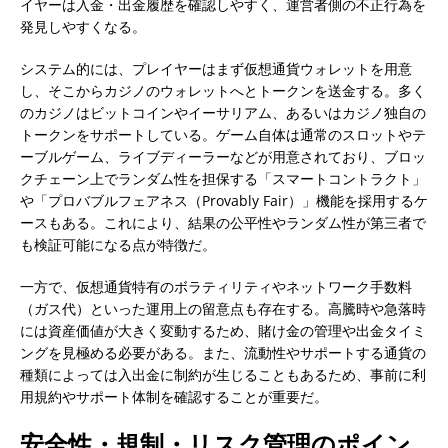
イヤーは入金・出金履歴を確認しやすく、運営者側の不正行為を
発見しやすくなる。
システム的には、プレイヤーはまず仮想通貨ウォレットを用意
し、そこからカジノのウォレットへとトークンを送金する。多く
のカジノはビットコインやイーサリアム、あるいはカジノ独自の
トークンをサポートしている。ゲーム自体は通常のスロットやテ
ーブルゲーム、ライブディーラーなどが用意されており、ブロッ
クチェーン上でランダム性を担保する「スマートコントラクト」
や「プロバブルフェアネス（Provably Fair）」機能を採用するケ
ースもある。これにより、結果の公平性やランダム性が第三者で
も検証可能になる点が特徴だ。
一方で、仮想通貨特有のボラティリティやネットワーク手数料
（ガス代）といった運用上の留意点も存在する。高騰時や急落時
には資産価値が大きく変動するため、賭け金の管理や出金タイミ
ングを見極める必要がある。また、流動性やサポートする通貨の
種類によっては入出金に制約が生じることもあるため、事前に利
用規約やサポート体制を確認することが重要だ。
安全性・規制・リスク管理のポイン