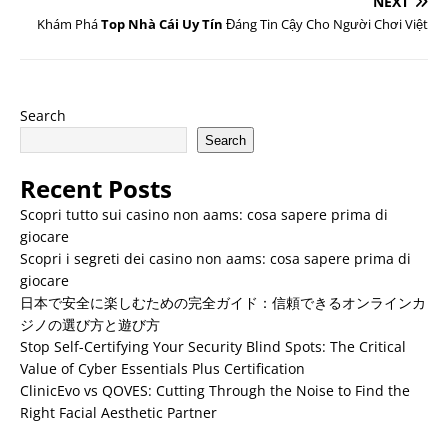
NEXT
Khám Phá
Top Nhà Cái Uy Tín
Đáng Tin Cậy Cho Người Chơi Việt
Search
Search
Recent Posts
Scopri tutto sui casino non aams: cosa sapere prima di
giocare
Scopri i segreti dei casino non aams: cosa sapere prima di
giocare
日本で安全に楽しむための完全ガイド：信頼できるオンラインカ
ジノの選び方と遊び方
Stop Self-Certifying Your Security Blind Spots: The Critical
Value of Cyber Essentials Plus Certification
ClinicEvo vs QOVES: Cutting Through the Noise to Find the
Right Facial Aesthetic Partner