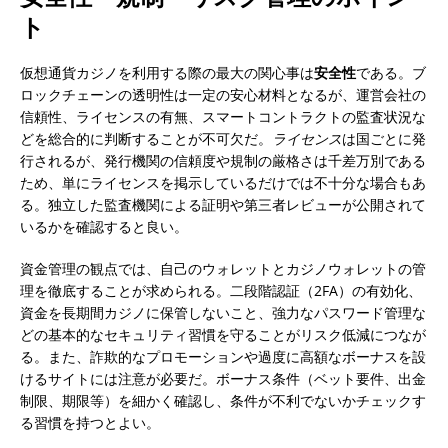
ト
仮想通貨カジノを利用する際の最大の関心事は
安全性
である。ブ
ロックチェーンの透明性は一定の安心材料となるが、運営会社の
信頼性、ライセンスの有無、スマートコントラクトの監査状況な
どを総合的に判断することが不可欠だ。
ライセンス
は国ごとに発
行されるが、発行機関の信頼度や規制の厳格さは千差万別である
ため、単にライセンスを掲示しているだけでは不十分な場合もあ
る。独立した監査機関による証明や第三者レビューが公開されて
いるかを確認すると良い。
資金管理の観点では、自己のウォレットとカジノウォレットの管
理を徹底することが求められる。二段階認証（2FA）の有効化、
資金を長期間カジノに保管しないこと、強力なパスワード管理な
どの基本的なセキュリティ習慣を守ることがリスク低減につなが
る。また、詐欺的なプロモーションや過度に高額なボーナスを設
けるサイトには注意が必要だ。ボーナス条件（ベット要件、出金
制限、期限等）を細かく確認し、条件が不利でないかチェックす
る習慣を持つとよい。