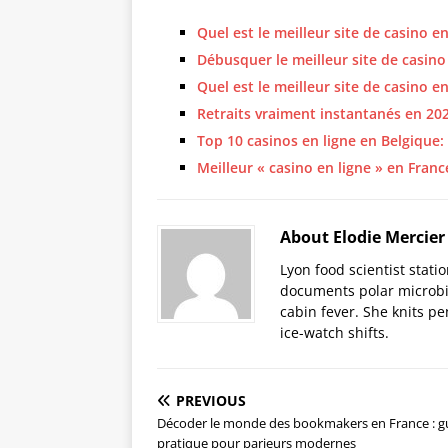
Quel est le meilleur site de casino e
Débusquer le meilleur site de casino
Quel est le meilleur site de casino e
Retraits vraiment instantanés en 2
Top 10 casinos en ligne en Belgique
Meilleur « casino en ligne » en France
About Elodie Mercier
Lyon food scientist stati
documents polar microbi
cabin fever. She knits pe
ice-watch shifts.
PREVIOUS
Décoder le monde des bookmakers en France : g
pratique pour parieurs modernes