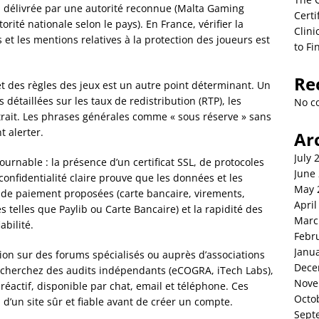
on délivrée par une autorité reconnue (Malta Gaming
Certi
ité nationale selon le pays). En France, vérifier la
Clini
 et les mentions relatives à la protection des joueurs est
to Fi
Re
t des règles des jeux est un autre point déterminant. Un
détaillées sur les taux de redistribution (RTP), les
No c
etrait. Les phrases générales comme « sous réserve » sans
t alerter.
Ar
July 
urnable : la présence d’un certificat SSL, de protocoles
June
confidentialité claire prouve que les données et les
May 
 de paiement proposées (carte bancaire, virements,
April
es telles que Paylib ou Carte Bancaire) et la rapidité des
Marc
abilité.
Febr
Janu
ation sur des forums spécialisés ou auprès d’associations
Dece
Recherchez des audits indépendants (eCOGRA, iTech Labs),
Nove
 réactif, disponible par chat, email et téléphone. Ces
Octo
n d’un site sûr et fiable avant de créer un compte.
Sept