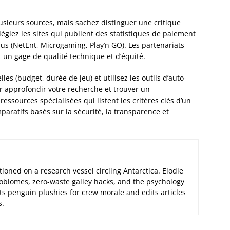
plusieurs sources, mais sachez distinguer une critique
légiez les sites qui publient des statistiques de paiement
nus (NetEnt, Microgaming, Play’n GO). Les partenariats
 un gage de qualité technique et d’équité.
les (budget, durée de jeu) et utilisez les outils d’auto-
ur approfondir votre recherche et trouver un
sources spécialisées qui listent les critères clés d’un
aratifs basés sur la sécurité, la transparence et
tioned on a research vessel circling Antarctica. Elodie
biomes, zero-waste galley hacks, and the psychology
its penguin plushies for crew morale and edits articles
s.