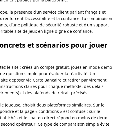
pe, la présence d’un service client parlant français et
renforcent l’accessibilité et la confiance. La combinaison
nts, d’une politique de sécurité robuste et d’un support
éritable site de jeux en ligne digne de confiance.
concrets et scénarios pour jouer
estez le site : créez un compte gratuit, jouez en mode démo
une question simple pour évaluer la réactivité. Un
ite déposer via Carte Bancaire et retirer par virement.
s instructions claires pour chaque méthode, des délais
irements) et des plafonds de retrait précisés.
le joueuse, choisit deux plateformes similaires. Sur le
pondre et la page « conditions » est confuse ; sur le
ont affichés et le chat en direct répond en moins de deux
e second opérateur. Ce type de comparaison simple évite