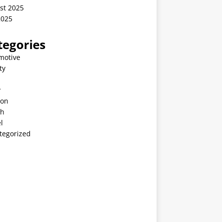
st 2025
2025
tegories
motive
ty
v
ion
th
l
tegorized