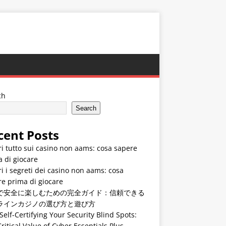
ch
Search
cent Posts
i tutto sui casino non aams: cosa sapere
 di giocare
i i segreti dei casino non aams: cosa
e prima di giocare
で安全に楽しむための完全ガイド：信頼できる
ラインカジノの選び方と遊び方
Self-Certifying Your Security Blind Spots:
ritical Value of Cyber Essentials Plus