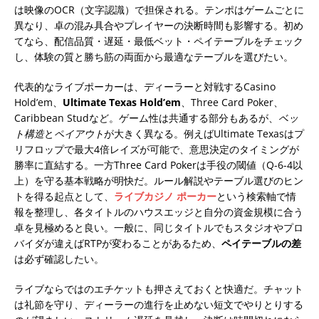
は映像のOCR（文字認識）で担保される。テンポはゲームごとに
異なり、卓の混み具合やプレイヤーの決断時間も影響する。初め
てなら、配信品質・遅延・最低ベット・ペイテーブルをチェック
し、体験の質と勝ち筋の両面から最適なテーブルを選びたい。
代表的なライブポーカーは、ディーラーと対戦するCasino
Hold’em、
Ultimate Texas Hold’em
、Three Card Poker、
Caribbean Studなど。ゲーム性は共通する部分もあるが、
ベッ
ト構造
と
ペイアウト
が大きく異なる。例えばUltimate Texasはプ
リフロップで最大4倍レイズが可能で、意思決定のタイミングが
勝率に直結する。一方Three Card Pokerは手役の閾値（Q-6-4以
上）を守る基本戦略が明快だ。ルール解説やテーブル選びのヒン
トを得る起点として、
ライブカジノ ポーカー
という検索軸で情
報を整理し、各タイトルのハウスエッジと自分の資金規模に合う
卓を見極めると良い。一般に、同じタイトルでもスタジオやプロ
バイダが違えばRTPが変わることがあるため、
ペイテーブルの差
は必ず確認したい。
ライブならではのエチケットも押さえておくと快適だ。チャット
は礼節を守り、ディーラーの進行を止めない短文でやりとりする