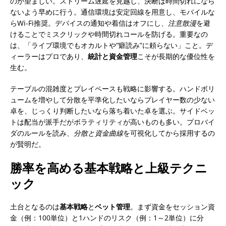
のが望ましい。ストリーム遅延を見越し、決断は時間切れになら
ないよう早めに行う。通信環境は安定回線を用意し、モバイルな
らWi-Fi推奨。デバイスの通知や着信はオフにし、
注意散漫
を避
けることでミスクリックや時間切れコールを防げる。重要なの
は、「ライブ環境でもオカルトや“癖読み”に頼らない」こと。デ
ィーラーはプロであり、
統計と資金管理
こそが長期的な優位性を
生む。
テーブルの混雑度とプレイペースも戦略に影響する。ハンドボリ
ュームを増やして分散を平準化したいならプレイヤー数の少ない
卓を、じっくり判断したいなら落ち着いた卓を選ぶ。サイドベッ
トは配当が派手だがボラティリティが高いものも多い。プロバイ
ダのルールを読み、
分散と資金曲線
を可視化してから採用するの
が賢明だ。
勝率を高める基本戦略と上級テクニ
ック
土台となるのは
基本戦略
と
ベット管理
。まず資金をセッション資
金（例：100単位）と1ハンドのリスク（例：1～2単位）に分