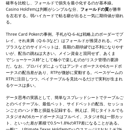
確率を比較し、フォールドで損失を最小化するのが基本線。
Casino Hold’emは判断がシンプルな分、
フォールドの質
が勝率
を左右する。弱ハイカードで粘る癖が出ると一気に期待値が崩れ
る。
Three Card Pokerの事例。手札がQ-6-4は戦略上のボーダーでプ
レイ、それ未満（Q-6-3など）はフォールドが推奨される。ペア
プラスなどのサイドベットは、長期の
期待値
では不利になりやす
いが、配当の跳ねは大きい。メイン資金と混同せず、あくま
で“ショーケース枠”として極小で楽しむのがリスク管理の要諦
だ。なお、プロバイダによってはアンティボーナスや6カードボ
ーナスの配当差があり、RTPが微妙に変動する。ベースゲームの
RTPに注目しつつ、ペイテーブルを見比べるだけで実利が生まれ
るケースは多い。
データ思考の実践として、簡単なスプレッドシートでテーブルご
とのペイテーブル、最低ベット、サイドベットの配当、セッショ
ンごとのハンド数と損益を記録する。例えば、同じタイトルでも
スタジオAの6カードボーナスはフルペイ、スタジオBは一部カッ
ト、といった差が累積で0.5〜1.8%のRTP差になることがある。
一般に、Ultimate Texas Hold’emのハウスエッジはおおよそ2%