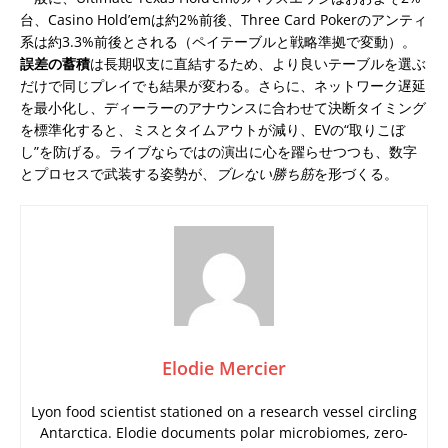
台、Casino Hold’emは約2%前後、Three Card Pokerのアンティ
系は約3.3%前後とされる（ペイテーブルと戦略準拠で変動）。
誤差の蓄積
は長期収支に直結するため、より良いテーブルを選ぶ
だけで同じプレイでも結果が変わる。さらに、ネットワーク遅延
を最小化し、ディーラーのアナウンスに合わせて決断タイミング
を標準化すると、ミスとタイムアウトが減り、EVの“取りこぼ
し”を防げる。ライブならではの演出に心を躍らせつつも、数字
とプロセスで武装する姿勢が、
ブレない勝ち筋
を形づくる。
Elodie Mercier
Lyon food scientist stationed on a research vessel circling
Antarctica. Elodie documents polar microbiomes, zero-