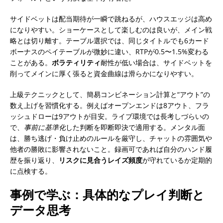
サイドベットは配当期待が一瞬で跳ねるが、ハウスエッジは高め
になりやすい。ショーケースとして楽しむのは良いが、メイン戦
略とは切り離す。テーブル選択では、同じタイトルでも6カード
ボーナスのペイテーブルが微妙に違い、RTPが0.5〜1.5%変わる
ことがある。
ボラティリティ
耐性が低い場合は、サイドベットを
削ってメインに厚く張ると資金曲線は滑らかになりやすい。
上級テクニックとして、簡易コンビネーション計算と“アウト”の
数え上げを習慣化する。例えばオープンエンドは8アウト、フラ
ッシュドローは9アウトが目安。ライブ環境では長考しづらいの
で、
事前に基準化
した判断を即断即決で適用する。メンタル面
は、勝ち逃げ・負け止めのルールを厳守し、チャットの雰囲気や
他者の勝敗に影響されないこと。録画可であれば自分のハンド履
歴を振り返り、
リスクに見合うレイズ頻度
が守れているか定期的
に点検する。
事例で学ぶ：具体的なプレイ判断と
データ思考