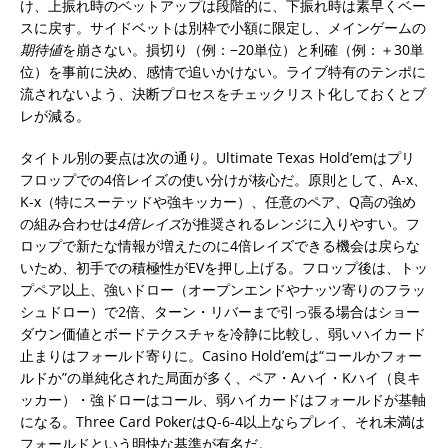
け、上振れ時のベットアップは段階的に、下振れ時は素早くベー
スに戻す。サイドベットは別枠で小額に限定し、メインゲームの
期待値
を崩さない。損切り（例：−20単位）と利確（例：＋30単
位）を事前に決め、感情で追いかけない。ライブ特有のテンポに
流されないよう、決断プロセスをチェックリスト化しておくとブ
レが減る。
タイトル別の要点は次の通り。Ultimate Texas Hold’emはプリ
フロップでの4倍レイズの使い分けが核心だ。原則として、A-x、
K-x（特にスーテッドや強キッカー）、任意のペア、Q高の強め
の組み合わせは
4倍レイズ
が推奨されるレンジに入りやすい。フ
ロップで新たな情報が増えたのに4倍レイズできる機会は戻らな
いため、初手での積極性がEVを押し上げる。フロップ後は、トッ
プペア以上、強いドロー（オープンエンドやナッツ寄りのフラッ
シュドロー）で2倍、ターン・リバーまで引っ張る場合はショー
ダウン価値とボードテクスチャを冷静に比較し、弱いハイカード
止まりはフォールド寄りに。Casino Hold’emは“コールかフォー
ルドか”の単純化された局面が多く、ペア・Aハイ・Kハイ（良キ
ッカー）・強ドローはコール、弱ハイカードはフォールドが基軸
になる。Three Card PokerはQ-6-4以上ならプレイ、それ未満は
フォールドという明快な基準が有名だ。