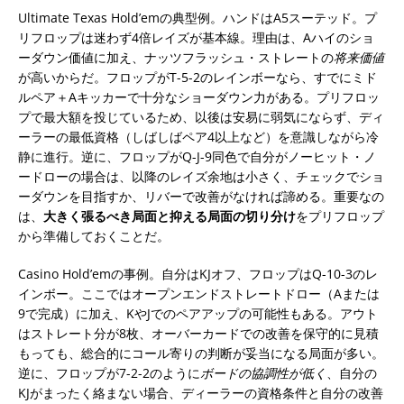
Ultimate Texas Hold’emの典型例。ハンドはA5スーテッド。プ
リフロップは迷わず4倍レイズが基本線。理由は、Aハイのショ
ーダウン価値に加え、ナッツフラッシュ・ストレートの
将来価値
が高いからだ。フロップがT-5-2のレインボーなら、すでにミド
ルペア＋Aキッカーで十分なショーダウン力がある。プリフロッ
プで最大額を投じているため、以後は安易に弱気にならず、ディ
ーラーの最低資格（しばしばペア4以上など）を意識しながら冷
静に進行。逆に、フロップがQ-J-9同色で自分がノーヒット・ノ
ードローの場合は、以降のレイズ余地は小さく、チェックでショ
ーダウンを目指すか、リバーで改善がなければ諦める。重要なの
は、
大きく張るべき局面と抑える局面の切り分け
をプリフロップ
から準備しておくことだ。
Casino Hold’emの事例。自分はKJオフ、フロップはQ-10-3のレ
インボー。ここではオープンエンドストレートドロー（Aまたは
9で完成）に加え、KやJでのペアアップの可能性もある。アウト
はストレート分が8枚、オーバーカードでの改善を保守的に見積
もっても、総合的にコール寄りの判断が妥当になる局面が多い。
逆に、フロップが7-2-2のように
ボードの協調性が低く
、自分の
KJがまったく絡まない場合、ディーラーの資格条件と自分の改善