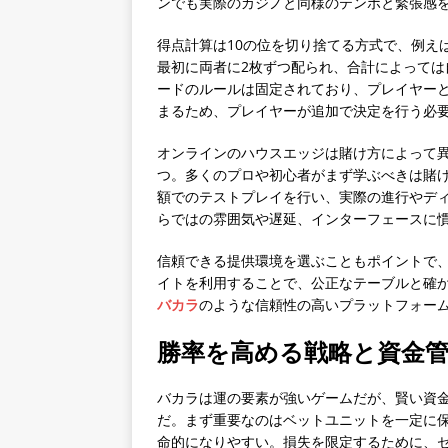
ンでも実際のカジノと同様のテンポと緊張感
得点計算は10の位を切り捨てる方式で、例えば
最初に両者に2枚ずつ配られ、合計によって
ードのルールは固定されており、プレイヤー
まるため、プレイヤーが追加で決定を行う必
オンラインのハウスエッジは賭け方によって
つ。多くのプロや初心者がまず学ぶべきは賭
額でのテストプレイを行い、実際の進行やデ
らではの雰囲気や遅延、インターフェースに
信頼できる提供環境を選ぶこともポイントで
イトを利用することで、公正なテーブルと確
バカラ
のような信頼性の高いプラットフォー
勝率を高める戦略と資金
バカラは運の要素が強いゲームだが、賢い資
だ。まず重要なのはベットユニットを一定に
命的になりやすい。損失を限定するために、