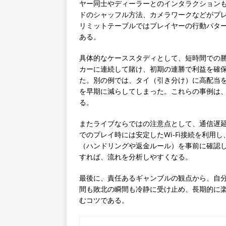
ヤー同士やディーラーとのインタラクション
ドのシャッフル方法、カメラワークなどがプ
リミットテーブルではプレイヤーの行動パタ
ある。
具体的なケーススタディとして、短時間での
カーに連続して賭け、初期の連勝で利益を確
た。別の例では、タイ（引き分け）に高配当
を早期に減らしてしまった。これらの事例は
る。
またライブならではの注意点として、通信遅
でのプレイ時には安定したWi-Fi接続を利
（ハンドリングや返金ルール）を事前に確認
すれば、流れを分析しやすくなる。
最後に、責任あるギャンブルの観点から、自
間も敗北の瞬間も冷静に受け止め、長期的に
むコツである。