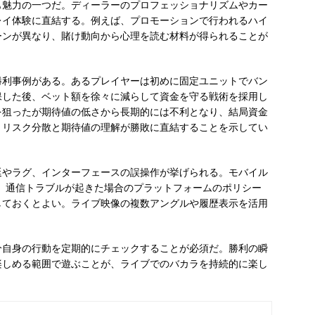
も魅力の一つだ。ディーラーのプロフェッショナリズムやカー
レイ体験に直結する。例えば、プロモーションで行われるハイ
ーンが異なり、賭け動向から心理を読む材料が得られることが
勝利事例がある。あるプレイヤーは初めに固定ユニットでバン
保した後、ベット額を徐々に減らして資金を守る戦術を採用し
を狙ったが期待値の低さから長期的には不利となり、結局資金
、リスク分散と期待値の理解が勝敗に直結することを示してい
延やラグ、インターフェースの誤操作が挙げられる。モバイル
用し、通信トラブルが起きた場合のプラットフォームのポリシー
しておくとよい。ライブ映像の複数アングルや履歴表示を活用
分自身の行動を定期的にチェックすることが必須だ。勝利の瞬
楽しめる範囲で遊ぶことが、ライブでのバカラを持続的に楽し