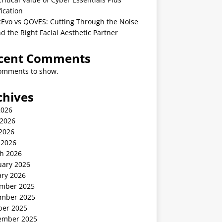
fication
cEvo vs QOVES: Cutting Through the Noise
nd the Right Facial Aesthetic Partner
cent Comments
omments to show.
chives
2026
 2026
2026
 2026
h 2026
uary 2026
ary 2026
mber 2025
mber 2025
ber 2025
ember 2025