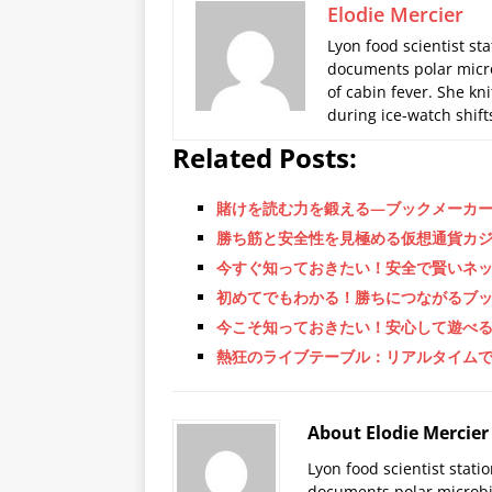
Elodie Mercier
Lyon food scientist sta
documents polar micro
of cabin fever. She kn
during ice-watch shift
Related Posts:
賭けを読む力を鍛える—ブックメーカ
勝ち筋と安全性を見極める仮想通貨カ
今すぐ知っておきたい！安全で賢いネ
初めてでもわかる！勝ちにつながるブ
今こそ知っておきたい！安心して遊べ
熱狂のライブテーブル：リアルタイム
About Elodie Mercier
Lyon food scientist stati
documents polar microbi