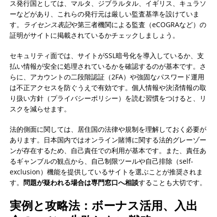
ス発行国としては、マルタ、ジブラルタル、イギリス、キュラソ
ーなどがあり、これらの発行元は厳しい監査基準を設けていま
す。
ライセンス表記
や第三者機関による監査（eCOGRAなど）の
証明がサイトに掲載されているかチェックしましょう。
セキュリティ面では、サイトがSSL暗号化を導入しているか、支
払い情報が安全に処理されているかを確認するのが基本です。さ
らに、アカウントの二段階認証（2FA）や強固なパスワード運用
は不正アクセスを防ぐうえで有効です。個人情報や決済情報の取
り扱い方針（プライバシーポリシー）を読む習慣をつけると、リ
スクを減らせます。
法的側面に関しては、居住国の法律や規制を理解しておく必要が
あります。日本国内ではオンライン賭博に関する法的グレーゾー
ンが存在するため、自己責任での利用が基本です。また、責任あ
るギャンブルの観点から、自己制限ツールや自己排除（self-
exclusion）機能を提供しているサイトを選ぶことが推奨されま
す。
問題が疑われる場合は専門窓口へ相談
することも大切です。
実例と攻略法：ボーナス活用、入出