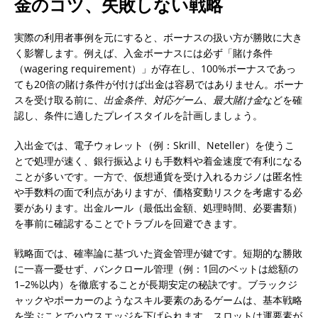
金のコツ、失敗しない戦略
実際の利用者事例を元にすると、ボーナスの扱い方が勝敗に大き
く影響します。例えば、入金ボーナスには必ず「賭け条件
（wagering requirement）」が存在し、100%ボーナスであっ
ても20倍の賭け条件が付けば出金は容易ではありません。ボーナ
スを受け取る前に、
出金条件、対応ゲーム、最大賭け金
などを確
認し、条件に適したプレイスタイルを計画しましょう。
入出金では、電子ウォレット（例：Skrill、Neteller）を使うこ
とで処理が速く、銀行振込よりも手数料や着金速度で有利になる
ことが多いです。一方で、仮想通貨を受け入れるカジノは匿名性
や手数料の面で利点がありますが、価格変動リスクを考慮する必
要があります。出金ルール（最低出金額、処理時間、必要書類）
を事前に確認することでトラブルを回避できます。
戦略面では、確率論に基づいた資金管理が鍵です。短期的な勝敗
に一喜一憂せず、バンクロール管理（例：1回のベットは総額の
1–2%以内）を徹底することが長期安定の秘訣です。ブラックジ
ャックやポーカーのようなスキル要素のあるゲームは、基本戦略
を学ぶことでハウスエッジを下げられます。スロットは運要素が