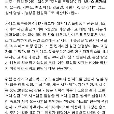
보조 수단일 뿐이며, 핵심은 “조건의 투명성”이다.
보너스 조건
(베
팅 요구량, 기여도, 최소 배당, 만료일, 제한 마켓)을 상세히 읽고,
실제 달성 가능성을 현실적으로 계산해야 한다.
사례로 접근하면 이해가 빠르다. 예컨대 A 플랫폼은 신규 보너스
가 후하지만 출금 처리에 5영업일 이상 걸리고, 베팅 제한 사유가
불명확하다는 평이 많다면 위험 신호다. 반대로 B 플랫폼은 보너
스가 소박하지만, 동일 조건에서 24시간 내 출금을 일관되게 완료
하고, 라이브 베팅 중단이 드문 편이라면 실전 안정성이 높다고 평
가할 수 있다. 또 다른 예로, C 플랫폼은 화려한 인터페이스를 내세
우지만 고객센터 응답이 평균 48시간 이상 지연된다면, 분쟁 발생
시 해결이 길어질 가능성이 크다. 이런 정성적 지표는 데이터화하
기 어렵지만 신뢰도 판단에 매우 유용하다.
위험 관리와 책임도박 도구도 실전에서 큰 차이를 만든다. 일일/주
간 입금 한도 설정, 손실 한도, 세션 시간 제한, 자가 진단, 임시 이
용 중단(쿨링오프) 같은 기능은 계획적 이용에 도움을 준다. 또한
소액 입금으로 시스템을 점검한 뒤 소액 출금을 실제로 실행해 처
리 속도와 서류 요구사항을 확인하는 “파일럿 테스트” 전략이 권장
된다. 커뮤니티의 후기나 데이터베이스에 의존하되, 과장된 홍보
성 후기는 걸러내고 다수 이용자 경험에서 공통으로 나타나는 패