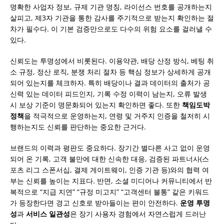
명확한 사업자 정보, 규제 기관 명칭, 라이선스 번호를 공개하는지
살피고, 제3자 기관을 통한 감사를 주기적으로 받는지 확인하는 절
차가 필수다. 이 기본 검증만으로도 다수의 위험 요소를 걸러낼 수
있다.
신뢰도는 투명성에서 비롯된다. 이용약관, 배당 산정 방식, 베팅 취
소 규정, 정산 로직, 분쟁 처리 절차 등 핵심 정보가 상세하게 공개
되어 있는지를 체크하자. 특히 배당이나 결과 데이터의 출처가 공
신력 있는 데이터 피드인지, 기록 수정 이력이 남는지, 오류 발생
시 보상 기준이 명문화되어 있는지 확인하면 좋다. 또한
책임도박
정책
을 적극적으로 운영하는지, 연령 및 거주지 인증을 철저히 시
행하는지도 신뢰를 판단하는 중요한 근거다.
브랜드의 이력과 평판도 중요하다. 장기간 별다른 사고 없이 운영
되어 온 기록, 고객 불만에 대한 신속한 대응, 검증된 파트너사(스
포츠 리그 스폰서십, 결제 게이트웨이, 인증 기관 등)와의 협력 여
부는 신뢰를 높이는 지표다. 반면, 소셜 미디어나 커뮤니티에서 반
복적으로 “지급 지연” “규정 미고지” “고객센터 불통” 같은 키워드
가 등장한다면 경고 신호로 받아들이는 편이 안전하다.
운영 투명
성
과
서비스 일관성
은 장기 사용자 경험에서 자연스럽게 드러난