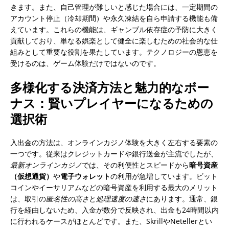
きます。また、自己管理が難しいと感じた場合には、一定期間の
アカウント停止（冷却期間）や永久凍結を自ら申請する機能も備
えています。これらの機能は、ギャンブル依存症の予防に大きく
貢献しており、単なる娯楽として健全に楽しむための社会的な仕
組みとして重要な役割を果たしています。テクノロジーの恩恵を
受けるのは、ゲーム体験だけではないのです。
多様化する決済方法と魅力的なボー
ナス：賢いプレイヤーになるための
選択術
入出金の方法は、オンラインカジノ体験を大きく左右する要素の
一つです。従来はクレジットカードや銀行送金が主流でしたが、
最新オンラインカジノ
では、その利便性とスピードから
暗号資産
（仮想通貨）
や
電子ウォレット
の利用が急増しています。ビット
コインやイーサリアムなどの暗号資産を利用する最大のメリット
は、取引の
匿名性の高さ
と
処理速度の速さ
にあります。通常、銀
行を経由しないため、入金が数分で反映され、出金も24時間以内
に行われるケースがほとんどです。また、SkrillやNetellerとい