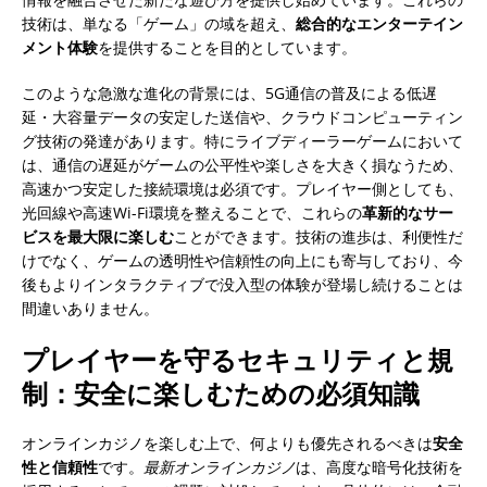
技術は、単なる「ゲーム」の域を超え、
総合的なエンターテイン
メント体験
を提供することを目的としています。
このような急激な進化の背景には、5G通信の普及による低遅
延・大容量データの安定した送信や、クラウドコンピューティン
グ技術の発達があります。特にライブディーラーゲームにおいて
は、通信の遅延がゲームの公平性や楽しさを大きく損なうため、
高速かつ安定した接続環境は必須です。プレイヤー側としても、
光回線や高速Wi-Fi環境を整えることで、これらの
革新的なサー
ビスを最大限に楽しむ
ことができます。技術の進歩は、利便性だ
けでなく、ゲームの透明性や信頼性の向上にも寄与しており、今
後もよりインタラクティブで没入型の体験が登場し続けることは
間違いありません。
プレイヤーを守るセキュリティと規
制：安全に楽しむための必須知識
オンラインカジノを楽しむ上で、何よりも優先されるべきは
安全
性と信頼性
です。
最新オンラインカジノ
は、高度な暗号化技術を