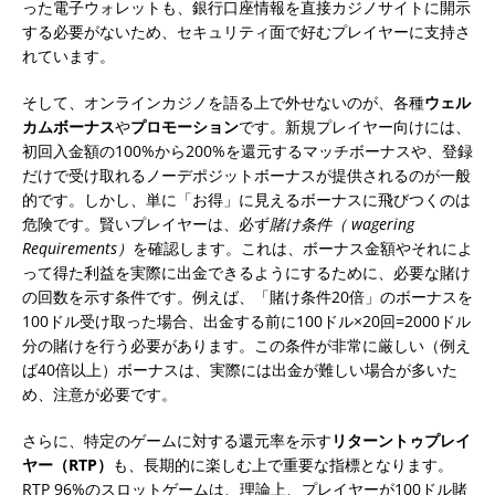
った電子ウォレットも、銀行口座情報を直接カジノサイトに開示
する必要がないため、セキュリティ面で好むプレイヤーに支持さ
れています。
そして、オンラインカジノを語る上で外せないのが、各種
ウェル
カムボーナス
や
プロモーション
です。新規プレイヤー向けには、
初回入金額の100%から200%を還元するマッチボーナスや、登録
だけで受け取れるノーデポジットボーナスが提供されるのが一般
的です。しかし、単に「お得」に見えるボーナスに飛びつくのは
危険です。賢いプレイヤーは、必ず
賭け条件（ wagering
Requirements）
を確認します。これは、ボーナス金額やそれによ
って得た利益を実際に出金できるようにするために、必要な賭け
の回数を示す条件です。例えば、「賭け条件20倍」のボーナスを
100ドル受け取った場合、出金する前に100ドル×20回=2000ドル
分の賭けを行う必要があります。この条件が非常に厳しい（例え
ば40倍以上）ボーナスは、実際には出金が難しい場合が多いた
め、注意が必要です。
さらに、特定のゲームに対する還元率を示す
リターントゥプレイ
ヤー（RTP）
も、長期的に楽しむ上で重要な指標となります。
RTP 96%のスロットゲームは、理論上、プレイヤーが100ドル賭