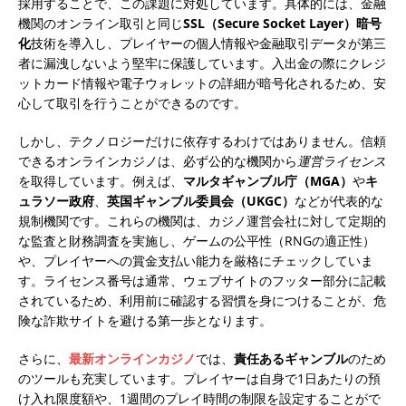
採用することで、この課題に対処しています。具体的には、金融
機関のオンライン取引と同じ
SSL（Secure Socket Layer）暗号
化
技術を導入し、プレイヤーの個人情報や金融取引データが第三
者に漏洩しないよう堅牢に保護しています。入出金の際にクレジ
ットカード情報や電子ウォレットの詳細が暗号化されるため、安
心して取引を行うことができるのです。
しかし、テクノロジーだけに依存するわけではありません。信頼
できるオンラインカジノは、必ず公的な機関から
運営ライセンス
を取得しています。例えば、
マルタギャンブル庁（MGA）
や
キ
ュラソー政府
、
英国ギャンブル委員会（UKGC）
などが代表的な
規制機関です。これらの機関は、カジノ運営会社に対して定期的
な監査と財務調査を実施し、ゲームの公平性（RNGの適正性）
や、プレイヤーへの賞金支払い能力を厳格にチェックしていま
す。ライセンス番号は通常、ウェブサイトのフッター部分に記載
されているため、利用前に確認する習慣を身につけることが、危
険な詐欺サイトを避ける第一歩となります。
さらに、
最新オンラインカジノ
では、
責任あるギャンブル
のため
のツールも充実しています。プレイヤーは自身で1日あたりの預
け入れ限度額や、1週間のプレイ時間の制限を設定することがで