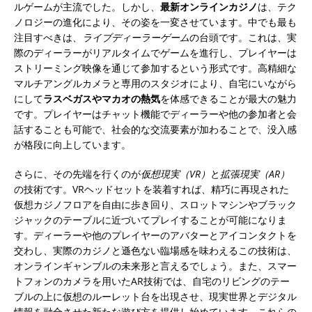
ルゲームが主流でした。しかし、
最新オンラインカジノ
は、テク
ノロジーの進化により、その姿を一変させています。中でも最も
注目すべきは、
ライブディーラーゲーム
の台頭です。これは、実
際のディーラーがリアルタイムでゲームを進行し、プレイヤーは
ストリーミング映像を通じて参加するという形式です。高精細な
マルチアングルカメラと専用のスタジオにより、自宅にいながら
にして
ラスベガスやマカオの熱気
を体感できることが最大の魅力
です。プレイヤーはチャット機能でディーラーや他の参加者と会
話することも可能で、社会的な交流要素が加わることで、没入感
が格段に向上しています。
さらに、その先端を行くのが
仮想現実（VR）
と
拡張現実（AR）
の技術です。VRヘッドセットを装着すれば、精巧に再現された
仮想カジノフロアを自由に歩き回り、スロットマシンやブラック
ジャックのテーブルに近づいてプレイすることが可能になりま
す。ディーラーや他のプレイヤーのアバターとアイコンタクトを
交わし、実際のカジノと遜色ない臨場感を味わえるこの技術は、
オンラインギャンブルの未来形と言えるでしょう。また、スマー
トフォンのカメラを用いたAR技術では、自宅のリビングのテー
ブルの上に仮想のルーレット台を出現させ、現実世界とデジタル
情報を融合させた新たな遊び方を提供し始めています。これらの