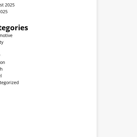
st 2025
2025
tegories
motive
ty
v
ion
th
l
tegorized