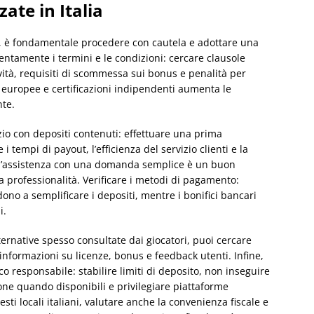
ate in Italia
, è fondamentale procedere con cautela e adottare una
ttentamente i termini e le condizioni: cercare clausole
ttività, requisiti di scommessa sui bonus e penalità per
 europee e certificazioni indipendenti aumenta le
nte.
zio con depositi contenuti: effettuare una prima
 tempi di payout, l’efficienza del servizio clienti e la
 l’assistenza con una domanda semplice è un buon
a professionalità. Verificare i metodi di pagamento:
dono a semplificare i depositi, mentre i bonifici bancari
i.
ternative spesso consultate dai giocatori, puoi cercare
informazioni su licenze, bonus e feedback utenti. Infine,
o responsabile: stabilire limiti di deposito, non inseguire
ione quando disponibili e privilegiare piattaforme
ti locali italiani, valutare anche la convenienza fiscale e