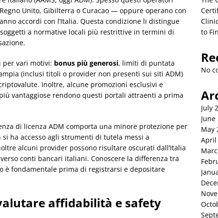
Regno Unito, Gibilterra o Curacao — oppure operano con
Certi
nno accordi con l’Italia. Questa condizione li distingue
Clini
soggetti a normative locali più restrittive in termini di
to Fi
sazione.
Re
ti per vari motivi:
bonus più generosi
, limiti di puntata
No c
pia (inclusi titoli o provider non presenti sui siti ADM)
riptovalute. Inoltre, alcune promozioni esclusivi e
Ar
ù vantaggiose rendono questi portali attraenti a prima
July 
June
ssenza di licenza ADM comporta una minore protezione per
May 
 si ha accesso agli strumenti di tutela messi a
April
noltre alcuni provider possono risultare oscurati dall’Italia
Marc
i verso conti bancari italiani. Conoscere la differenza tra
Febr
schio è fondamentale prima di registrarsi e depositare
Janu
Dece
Nove
valutare affidabilità e
safety
Octo
Sept