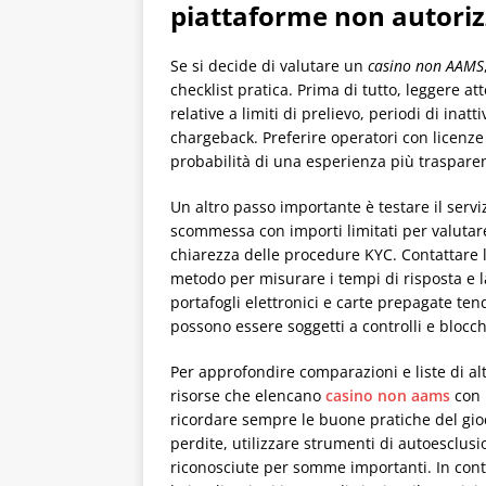
piattaforme non autorizz
Se si decide di valutare un
casino non AAMS
checklist pratica. Prima di tutto, leggere a
relative a limiti di prelievo, periodi di ina
chargeback. Preferire operatori con licenze
probabilità di una esperienza più traspare
Un altro passo importante è testare il servi
scommessa con importi limitati per valutare i
chiarezza delle procedure KYC. Contattare
metodo per misurare i tempi di risposta e l
portafogli elettronici e carte prepagate ten
possono essere soggetti a controlli e blocch
Per approfondire comparazioni e liste di al
risorse che elencano
casino non aams
con 
ricordare sempre le buone pratiche del gioc
perdite, utilizzare strumenti di autoesclus
riconosciute per somme importanti. In contes