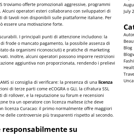
AMS troviamo offerte promozionali aggressive, programmi
Augu
. Alcuni operatori esteri collaborano con sviluppatori di
July 
 di tavoli non disponibili sulle piattaforme italiane. Per
uò essere una motivazione forte.
Ca
Auto
rabili. I principali punti di attenzione includono: la
Beau
caso di frode o mancato pagamento, la possibile assenza di
Blog
stato da organismi riconosciuti) e pratiche di marketing
Blog
ti. Inoltre, alcuni operatori possono imporre restrizioni
Fash
azione aggiuntiva non proporzionata, rendendo i prelievi
Heal
Trave
Unca
AAMS si consiglia di verificare: la presenza di una
licenza
zioni di terze parti come eCOGRA o GLI, la cifratura SSL
ti di rollover, e la reputazione su forum e recensioni
gone tra un operatore con licenza maltese (che deve
con licenza Curacao: il primo normalmente offre maggiori
ne delle controversie più trasparenti rispetto al secondo.
e responsabilmente su