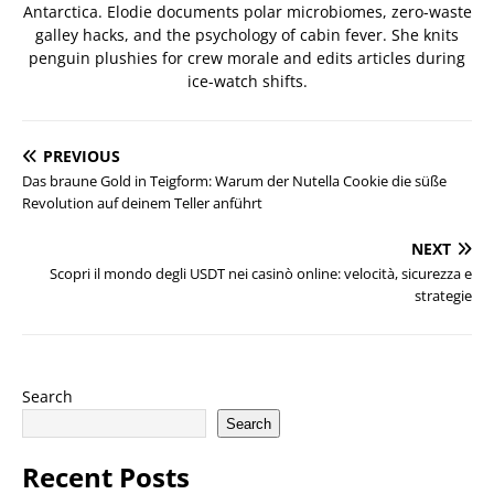
Antarctica. Elodie documents polar microbiomes, zero-waste
galley hacks, and the psychology of cabin fever. She knits
penguin plushies for crew morale and edits articles during
ice-watch shifts.
PREVIOUS
Das braune Gold in Teigform: Warum der Nutella Cookie die süße
Revolution auf deinem Teller anführt
NEXT
Scopri il mondo degli USDT nei casinò online: velocità, sicurezza e
strategie
Search
Search
Recent Posts