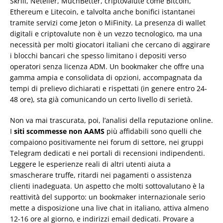
Skrill, Neteller, MuchBetter, criptovalute come Bitcoin,
Ethereum e Litecoin, e talvolta anche bonifici istantanei
tramite servizi come Jeton o MiFinity. La presenza di wallet
digitali e criptovalute non è un vezzo tecnologico, ma una
necessità per molti giocatori italiani che cercano di aggirare
i blocchi bancari che spesso limitano i depositi verso
operatori senza licenza ADM. Un bookmaker che offre una
gamma ampia e consolidata di opzioni, accompagnata da
tempi di prelievo dichiarati e rispettati (in genere entro 24-
48 ore), sta già comunicando un certo livello di serietà.
Non va mai trascurata, poi, l’analisi della reputazione online.
I
siti scommesse non AAMS
più affidabili sono quelli che
compaiono positivamente nei forum di settore, nei gruppi
Telegram dedicati e nei portali di recensioni indipendenti.
Leggere le esperienze reali di altri utenti aiuta a
smascherare truffe, ritardi nei pagamenti o assistenza
clienti inadeguata. Un aspetto che molti sottovalutano è la
reattività del supporto: un bookmaker internazionale serio
mette a disposizione una live chat in italiano, attiva almeno
12-16 ore al giorno, e indirizzi email dedicati. Provare a