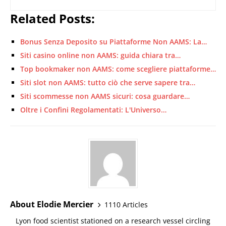
Related Posts:
Bonus Senza Deposito su Piattaforme Non AAMS: La…
Siti casino online non AAMS: guida chiara tra…
Top bookmaker non AAMS: come scegliere piattaforme…
Siti slot non AAMS: tutto ciò che serve sapere tra…
Siti scommesse non AAMS sicuri: cosa guardare…
Oltre i Confini Regolamentati: L'Universo…
About Elodie Mercier
1110 Articles
Lyon food scientist stationed on a research vessel circling