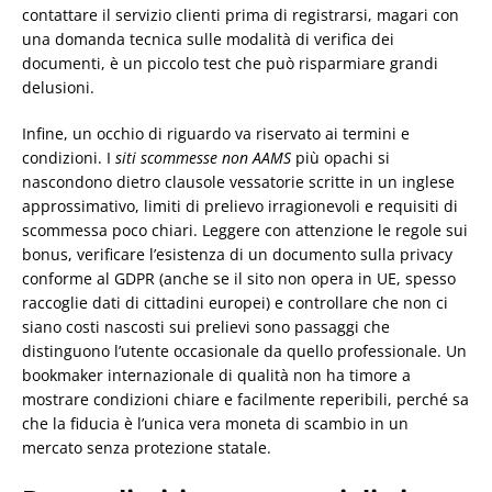
contattare il servizio clienti prima di registrarsi, magari con
una domanda tecnica sulle modalità di verifica dei
documenti, è un piccolo test che può risparmiare grandi
delusioni.
Infine, un occhio di riguardo va riservato ai termini e
condizioni. I
siti scommesse non AAMS
più opachi si
nascondono dietro clausole vessatorie scritte in un inglese
approssimativo, limiti di prelievo irragionevoli e requisiti di
scommessa poco chiari. Leggere con attenzione le regole sui
bonus, verificare l’esistenza di un documento sulla privacy
conforme al GDPR (anche se il sito non opera in UE, spesso
raccoglie dati di cittadini europei) e controllare che non ci
siano costi nascosti sui prelievi sono passaggi che
distinguono l’utente occasionale da quello professionale. Un
bookmaker internazionale di qualità non ha timore a
mostrare condizioni chiare e facilmente reperibili, perché sa
che la fiducia è l’unica vera moneta di scambio in un
mercato senza protezione statale.