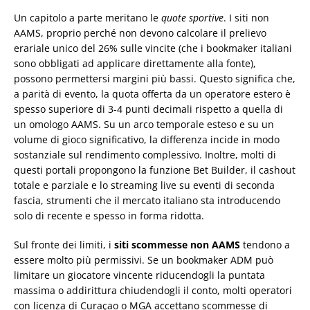
Un capitolo a parte meritano le
quote sportive
. I siti non
AAMS, proprio perché non devono calcolare il prelievo
erariale unico del 26% sulle vincite (che i bookmaker italiani
sono obbligati ad applicare direttamente alla fonte),
possono permettersi margini più bassi. Questo significa che,
a parità di evento, la quota offerta da un operatore estero è
spesso superiore di 3-4 punti decimali rispetto a quella di
un omologo AAMS. Su un arco temporale esteso e su un
volume di gioco significativo, la differenza incide in modo
sostanziale sul rendimento complessivo. Inoltre, molti di
questi portali propongono la funzione Bet Builder, il cashout
totale e parziale e lo streaming live su eventi di seconda
fascia, strumenti che il mercato italiano sta introducendo
solo di recente e spesso in forma ridotta.
Sul fronte dei limiti, i
siti scommesse non AAMS
tendono a
essere molto più permissivi. Se un bookmaker ADM può
limitare un giocatore vincente riducendogli la puntata
massima o addirittura chiudendogli il conto, molti operatori
con licenza di Curaçao o MGA accettano scommesse di