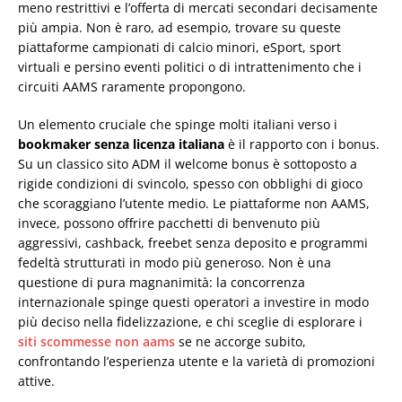
meno restrittivi e l’offerta di mercati secondari decisamente
più ampia. Non è raro, ad esempio, trovare su queste
piattaforme campionati di calcio minori, eSport, sport
virtuali e persino eventi politici o di intrattenimento che i
circuiti AAMS raramente propongono.
Un elemento cruciale che spinge molti italiani verso i
bookmaker senza licenza italiana
è il rapporto con i bonus.
Su un classico sito ADM il welcome bonus è sottoposto a
rigide condizioni di svincolo, spesso con obblighi di gioco
che scoraggiano l’utente medio. Le piattaforme non AAMS,
invece, possono offrire pacchetti di benvenuto più
aggressivi, cashback, freebet senza deposito e programmi
fedeltà strutturati in modo più generoso. Non è una
questione di pura magnanimità: la concorrenza
internazionale spinge questi operatori a investire in modo
più deciso nella fidelizzazione, e chi sceglie di esplorare i
siti scommesse non aams
se ne accorge subito,
confrontando l’esperienza utente e la varietà di promozioni
attive.