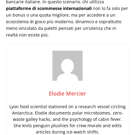
bancarie italiane. In questo scenario, chi utilizza
piattaforme di scommesse internazionali
non lo fa solo per
un bonus o una quota migliore, ma per accedere a un
ecosistema di gioco più moderno, dinamico e soprattutto
meno vincolato da paletti pensati per un’utenza che in
realtà non esiste più.
Elodie Mercier
Lyon food scientist stationed on a research vessel circling
Antarctica. Elodie documents polar microbiomes, zero-
waste galley hacks, and the psychology of cabin fever.
She knits penguin plushies for crew morale and edits
articles during ice-watch shifts.