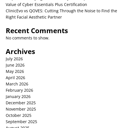
Value of Cyber Essentials Plus Certification
ClinicEvo vs QOVES: Cutting Through the Noise to Find the
Right Facial Aesthetic Partner
Recent Comments
No comments to show.
Archives
July 2026
June 2026
May 2026
April 2026
March 2026
February 2026
January 2026
December 2025
November 2025
October 2025
September 2025
August 2025