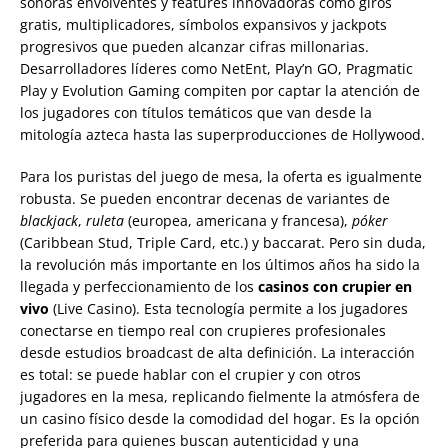
sonoras envolventes y features innovadoras como giros
gratis, multiplicadores, símbolos expansivos y jackpots
progresivos que pueden alcanzar cifras millonarias.
Desarrolladores líderes como NetEnt, Play’n GO, Pragmatic
Play y Evolution Gaming compiten por captar la atención de
los jugadores con títulos temáticos que van desde la
mitología azteca hasta las superproducciones de Hollywood.
Para los puristas del juego de mesa, la oferta es igualmente
robusta. Se pueden encontrar decenas de variantes de
blackjack
,
ruleta
(europea, americana y francesa),
póker
(Caribbean Stud, Triple Card, etc.) y baccarat. Pero sin duda,
la revolución más importante en los últimos años ha sido la
llegada y perfeccionamiento de los
casinos con crupier en
vivo
(Live Casino). Esta tecnología permite a los jugadores
conectarse en tiempo real con crupieres profesionales
desde estudios broadcast de alta definición. La interacción
es total: se puede hablar con el crupier y con otros
jugadores en la mesa, replicando fielmente la atmósfera de
un casino físico desde la comodidad del hogar. Es la opción
preferida para quienes buscan autenticidad y una