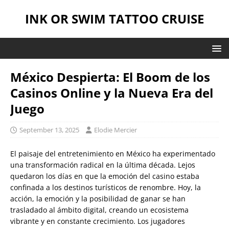
INK OR SWIM TATTOO CRUISE
México Despierta: El Boom de los
Casinos Online y la Nueva Era del
Juego
September 13, 2025
Elodie Mercier
El paisaje del entretenimiento en México ha experimentado
una transformación radical en la última década. Lejos
quedaron los días en que la emoción del casino estaba
confinada a los destinos turísticos de renombre. Hoy, la
acción, la emoción y la posibilidad de ganar se han
trasladado al ámbito digital, creando un ecosistema
vibrante y en constante crecimiento. Los jugadores