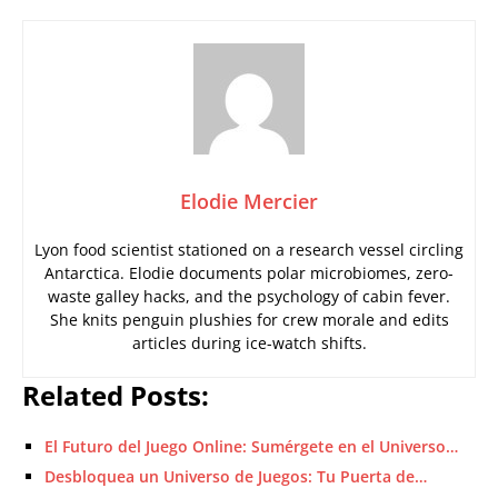
Elodie Mercier
Lyon food scientist stationed on a research vessel circling
Antarctica. Elodie documents polar microbiomes, zero-
waste galley hacks, and the psychology of cabin fever.
She knits penguin plushies for crew morale and edits
articles during ice-watch shifts.
Related Posts:
El Futuro del Juego Online: Sumérgete en el Universo…
Desbloquea un Universo de Juegos: Tu Puerta de…