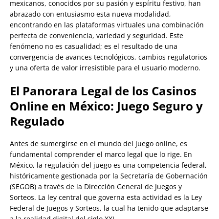
mexicanos, conocidos por su pasión y espíritu festivo, han
abrazado con entusiasmo esta nueva modalidad,
encontrando en las plataformas virtuales una combinación
perfecta de conveniencia, variedad y seguridad. Este
fenómeno no es casualidad; es el resultado de una
convergencia de avances tecnológicos, cambios regulatorios
y una oferta de valor irresistible para el usuario moderno.
El Panorara Legal de los Casinos
Online en México: Juego Seguro y
Regulado
Antes de sumergirse en el mundo del juego online, es
fundamental comprender el marco legal que lo rige. En
México, la regulación del juego es una competencia federal,
históricamente gestionada por la Secretaría de Gobernación
(SEGOB) a través de la Dirección General de Juegos y
Sorteos. La ley central que governa esta actividad es la Ley
Federal de Juegos y Sorteos, la cual ha tenido que adaptarse
a la realidad digital del siglo XXI.