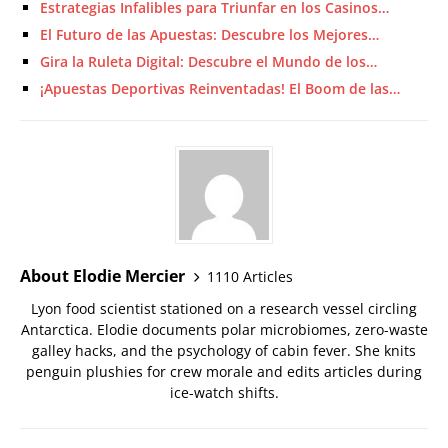
Estrategias Infalibles para Triunfar en los Casinos…
El Futuro de las Apuestas: Descubre los Mejores…
Gira la Ruleta Digital: Descubre el Mundo de los…
¡Apuestas Deportivas Reinventadas! El Boom de las…
About Elodie Mercier
1110 Articles
Lyon food scientist stationed on a research vessel circling
Antarctica. Elodie documents polar microbiomes, zero-waste
galley hacks, and the psychology of cabin fever. She knits
penguin plushies for crew morale and edits articles during
ice-watch shifts.