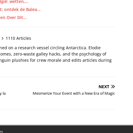
lgië: wetten,…
: ontdek de Balea…
ten Over Dit…
1110 Articles
oned on a research vessel circling Antarctica. Elodie
omes, zero-waste galley hacks, and the psychology of
nguin plushies for crew morale and edits articles during
NEXT
y la
Mesmerize Your Event with a New Era of Magic
es