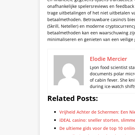
onafhankelijke spelersreviews en feedback 
trage uitbetalingen of het niet uitbetalen v
betaalmethoden. Betrouwbare casino’s biede
(Skrill, Neteller) en moderne cryptocurren
betaalmethoden kan een waarschuwing zijn. 
minimaliseren en genieten van een veilige 
Elodie Mercier
Lyon food scientist sta
documents polar micro
of cabin fever. She kn
during ice-watch shift
Related Posts:
Vrijheid Achter de Schermen: Een N
iDEAL casino: sneller storten, slimm
De ultieme gids voor de top 10 onlin