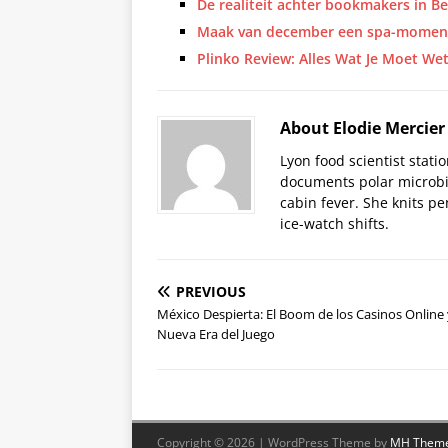
De realiteit achter bookmakers in Be
Maak van december een spa-moment
Plinko Review: Alles Wat Je Moet We
About Elodie Mercier
Lyon food scientist stati
documents polar microbi
cabin fever. She knits pe
ice-watch shifts.
PREVIOUS
México Despierta: El Boom de los Casinos Online 
Nueva Era del Juego
Copyright © 2026 | WordPress Theme by
MH Them