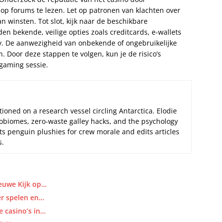
op forums te lezen. Let op patronen van klachten over
an winsten. Tot slot, kijk naar de beschikbare
n bekende, veilige opties zoals creditcards, e-wallets
cy. De aanwezigheid van onbekende of ongebruikelijke
Door deze stappen te volgen, kun je de risico’s
gaming sessie.
tioned on a research vessel circling Antarctica. Elodie
biomes, zero-waste galley hacks, and the psychology
its penguin plushies for crew morale and edits articles
s.
ieuwe Kijk op…
er spelen en…
e casino’s in…