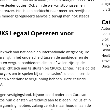
Augu
 live dealer opties. Ook zijn de welkomstbonussen en
July 
ereuzer. Het is een zoektocht naar meer keuzevrijheid,
 minder gereguleerd aanvoelt, terwijl men nog steeds
Ca
Auto
UKS Legaal Opereren voor
Beau
Blog
Blog
Fash
plex web van nationale en internationale wetgeving. De
Heal
rs ligt in het onderscheid tussen de aanbieder en de
Trave
rt en vergunt aanbieders die actief willen zijn op de
Unca
plicht zich aan te sluiten bij CRUKS. Echter, het is op dit
gers om te spelen bij online casino’s die een licentie
 geen Nederlandse vergunning hebben. Deze casino’s
SA.
igen vestigingsland, bijvoorbeeld onder een Curacao
toe hun diensten wereldwijd aan te bieden, inclusief in
 vergunning hebben, zolang ze zich maar houden aan de