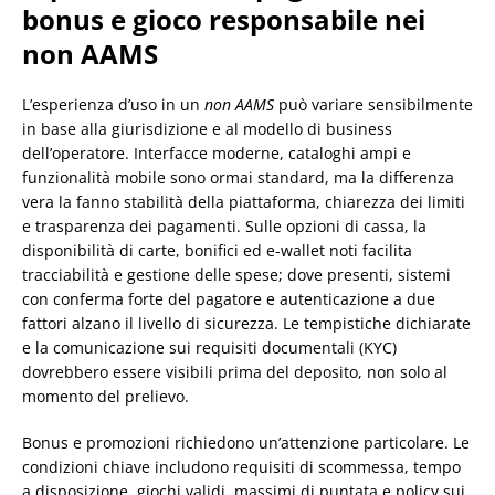
bonus e gioco responsabile nei
non AAMS
L’esperienza d’uso in un
non AAMS
può variare sensibilmente
in base alla giurisdizione e al modello di business
dell’operatore. Interfacce moderne, cataloghi ampi e
funzionalità mobile sono ormai standard, ma la differenza
vera la fanno stabilità della piattaforma, chiarezza dei limiti
e trasparenza dei pagamenti. Sulle opzioni di cassa, la
disponibilità di carte, bonifici ed e-wallet noti facilita
tracciabilità e gestione delle spese; dove presenti, sistemi
con conferma forte del pagatore e autenticazione a due
fattori alzano il livello di sicurezza. Le tempistiche dichiarate
e la comunicazione sui requisiti documentali (KYC)
dovrebbero essere visibili prima del deposito, non solo al
momento del prelievo.
Bonus e promozioni richiedono un’attenzione particolare. Le
condizioni chiave includono requisiti di scommessa, tempo
a disposizione, giochi validi, massimi di puntata e policy sui