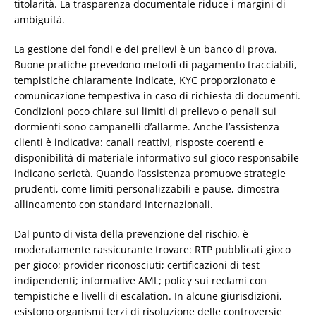
titolarità. La trasparenza documentale riduce i margini di
ambiguità.
La gestione dei fondi e dei prelievi è un banco di prova.
Buone pratiche prevedono metodi di pagamento tracciabili,
tempistiche chiaramente indicate, KYC proporzionato e
comunicazione tempestiva in caso di richiesta di documenti.
Condizioni poco chiare sui limiti di prelievo o penali sui
dormienti sono campanelli d’allarme. Anche l’assistenza
clienti è indicativa: canali reattivi, risposte coerenti e
disponibilità di materiale informativo sul gioco responsabile
indicano serietà. Quando l’assistenza promuove strategie
prudenti, come limiti personalizzabili e pause, dimostra
allineamento con standard internazionali.
Dal punto di vista della prevenzione del rischio, è
moderatamente rassicurante trovare: RTP pubblicati gioco
per gioco; provider riconosciuti; certificazioni di test
indipendenti; informative AML; policy sui reclami con
tempistiche e livelli di escalation. In alcune giurisdizioni,
esistono organismi terzi di risoluzione delle controversie