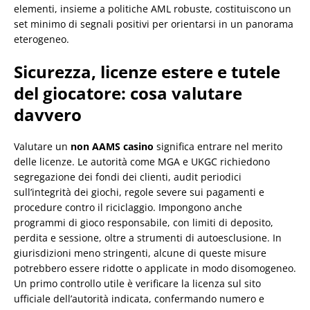
elementi, insieme a politiche AML robuste, costituiscono un
set minimo di segnali positivi per orientarsi in un panorama
eterogeneo.
Sicurezza, licenze estere e tutele
del giocatore: cosa valutare
davvero
Valutare un
non AAMS casino
significa entrare nel merito
delle licenze. Le autorità come MGA e UKGC richiedono
segregazione dei fondi dei clienti, audit periodici
sull’integrità dei giochi, regole severe sui pagamenti e
procedure contro il riciclaggio. Impongono anche
programmi di gioco responsabile, con limiti di deposito,
perdita e sessione, oltre a strumenti di autoesclusione. In
giurisdizioni meno stringenti, alcune di queste misure
potrebbero essere ridotte o applicate in modo disomogeneo.
Un primo controllo utile è verificare la licenza sul sito
ufficiale dell’autorità indicata, confermando numero e