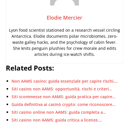
Elodie Mercier
Lyon food scientist stationed on a research vessel circling
Antarctica. Elodie documents polar microbiomes, zero-
waste galley hacks, and the psychology of cabin fever.
She knits penguin plushies for crew morale and edits
articles during ice-watch shifts.
Related Posts:
Non AAMS casino: guida essenziale per capire rischi,…
Siti casino non AAMS: opportunità, rischi e criteri…
Siti scommesse non AAMS: guida pratica per capire…
Guida definitiva ai casinò crypto: come riconoscere…
Siti casino online non AAMS: guida completa a…
Siti casino non AAMS: guida critica a licenze,…