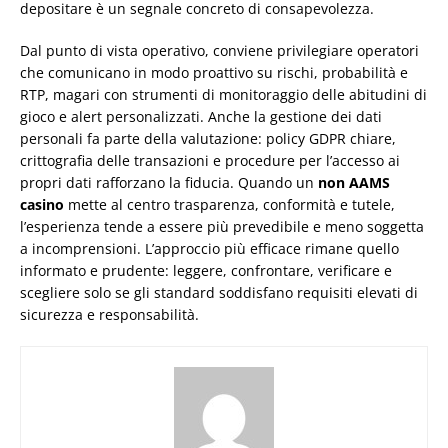
depositare è un segnale concreto di consapevolezza.
Dal punto di vista operativo, conviene privilegiare operatori
che comunicano in modo proattivo su rischi, probabilità e
RTP, magari con strumenti di monitoraggio delle abitudini di
gioco e alert personalizzati. Anche la gestione dei dati
personali fa parte della valutazione: policy GDPR chiare,
crittografia delle transazioni e procedure per l’accesso ai
propri dati rafforzano la fiducia. Quando un
non AAMS
casino
mette al centro trasparenza, conformità e tutele,
l’esperienza tende a essere più prevedibile e meno soggetta
a incomprensioni. L’approccio più efficace rimane quello
informato e prudente: leggere, confrontare, verificare e
scegliere solo se gli standard soddisfano requisiti elevati di
sicurezza e responsabilità.