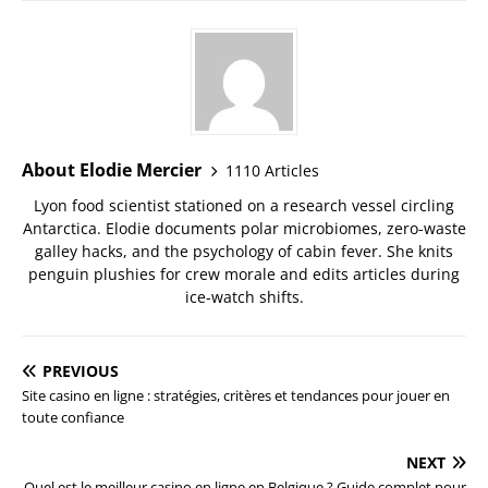
About Elodie Mercier
1110 Articles
Lyon food scientist stationed on a research vessel circling
Antarctica. Elodie documents polar microbiomes, zero-waste
galley hacks, and the psychology of cabin fever. She knits
penguin plushies for crew morale and edits articles during
ice-watch shifts.
PREVIOUS
Site casino en ligne : stratégies, critères et tendances pour jouer en
toute confiance
NEXT
Quel est le meilleur casino en ligne en Belgique ? Guide complet pour