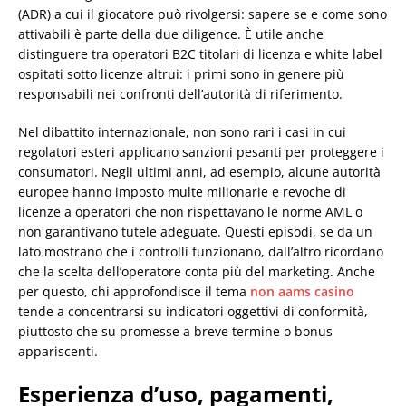
(ADR) a cui il giocatore può rivolgersi: sapere se e come sono
attivabili è parte della due diligence. È utile anche
distinguere tra operatori B2C titolari di licenza e white label
ospitati sotto licenze altrui: i primi sono in genere più
responsabili nei confronti dell’autorità di riferimento.
Nel dibattito internazionale, non sono rari i casi in cui
regolatori esteri applicano sanzioni pesanti per proteggere i
consumatori. Negli ultimi anni, ad esempio, alcune autorità
europee hanno imposto multe milionarie e revoche di
licenze a operatori che non rispettavano le norme AML o
non garantivano tutele adeguate. Questi episodi, se da un
lato mostrano che i controlli funzionano, dall’altro ricordano
che la scelta dell’operatore conta più del marketing. Anche
per questo, chi approfondisce il tema
non aams casino
tende a concentrarsi su indicatori oggettivi di conformità,
piuttosto che su promesse a breve termine o bonus
appariscenti.
Esperienza d’uso, pagamenti,