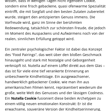
wissen, dass in wenigen Tagen nicht irgendein Cookie,
sondern eine frisch gebackene, quasi ofenwarme Spezialität
eintrifft, die mit Sorgfalt und den besten Zutaten zubereitet
wurde, steigert den antizipierten Genuss immens. Die
Vorfreude wird, ganz im Sinne der berühmten
Redewendung, tatsächlich zur schönsten Freude, die jedoch
im Moment des Auspackens und Aufwärmens noch von der
realen, sinnlichen Erfüllung getoppt wird.
Ein zentraler psychologischer Faktor ist dabei das Konzept
des “Food Pairings”, das weit über den bloßen Geschmack
hinausgeht und stark mit Nostalgie und Geborgenheit
verknüpft ist. Nutella auf einem Löffel direkt aus dem Glas –
das ist für viele eine tief verankerte Erinnerung an
unbeschwerte Kindheitstage. Ein ausgewachsener,
handwerklich gebackener Cookie, wie man ihn aus
amerikanischen Filmen kennt, repräsentiert wiederum die
große, weite Welt des Genusses und der lässigen Coolness.
Ein
Nutella Cookie
fusioniert diese beiden Archetypen zu
einem völlig neuen emotionalen Konstrukt: Er ist die
erwachsene, souveräne Version der Kindheitserinnerung.