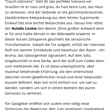
“Couch-Gönnens”. Stell dir das perfekte Szenario vor:
Draußen ist es nass und grau, du hast keine Lust, das Haus
zu verlassen, und der Gedanke an die geschmacksneutrale,
staubtrockene Kekspackung aus dem letzten Supermarkt-
Einkauf löst eine leichte Melancholie aus. Genau hier rettet
der
Nutella Cookie
den Abend. Ohne großen Aufwand wird
er für eine halbe Minute in der Mikrowelle erwärmt. In
dieser kurzen Zeitspanne geschieht die sensorische
Transformation. Sobald die Tür aufgeht, erfüllt der intensive
Duft von warmer Schokolade und Haselnuss den Raum – ein
Aroma, das Geborgenheit signalisiert. Auf dem Sofa,
eingekuschelt in eine Decke, wird der Griff zum Cookie dann
zum meditativen Akt. Es ist diese unkomplizierte, aber
maximal belohnende Erfahrung, die den Unterschied
zwischen einem gewöhnlichen Snack und einer bewussten
Auszeit definiert. Man isst nicht einfach nur, um satt zu
werden, sondern um sich in einem Moment des puren
Genusses zu verlieren.
Für Gastgeber eröffnet sich zudem eine völlig neue
Dimension der Bewirtung. Wer zum spontanen Spieleabend