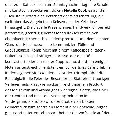
oder zum Kaffeeklatsch am Sonntagnachmittag eine Schale
mit kunstvoll gebackenen, dicken
Nutella Cookies
auf den
Tisch stellt, liefert eine Botschaft der Wertschätzung, die
weit über das Angebot von Keksen aus der Keksdose
hinausgeht. Die visuelle Präsenz eines handwerklich perfekt
geformten, großzügig bemessenen Kekses mit seinen
charakteristischen Schokoladensprenkeln und dem leichten
Glanz der Haselnusscreme kommuniziert Fülle und
Großzügigkeit. Kombiniert mit einem Kaffeespezialitäten-
Buffet – sei es ein kräftiger Espresso, der die Süße
kontrastiert, oder ein milder Cappuccino, der die cremigen
Noten unterstreicht – entsteht ein vollwertiges Café-Erlebnis
in den eigenen vier Wänden. Es ist der Triumph über die
Beliebigkeit, die Feier des Besonderen: Statt einer traurigen
Verlegenheits-Plastikverpackung reicht man ein Produkt,
dessen Textur und Aroma ganz klar signalisieren, dass hier
der Genuss und nicht die Massenproduktion im
Vordergrund stand. So wird der Cookie vom bloßen
Gebäckstück zum zentralen Element einer entschleunigten,
genussorientierten Lebensart, bei der die Vorfreude auf den