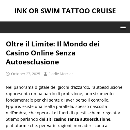
INK OR SWIM TATTOO CRUISE
Oltre il Limite: Il Mondo dei
Casino Online Senza
Autoesclusione
October 27, 2025
Elodie Mercier
Nel panorama digitale dei giochi d’azzardo, l’autoesclusione
rappresenta un baluardo di protezione, uno strumento
fondamentale per chi sente di aver perso il controllo.
Eppure, esiste una realtà parallela, spesso nascosta
nell’ombra, che opera al di fuori di questi schemi regolatori.
Stiamo parlando dei
siti casino senza autoesclusione
,
piattaforme che, per varie ragioni, non aderiscono ai