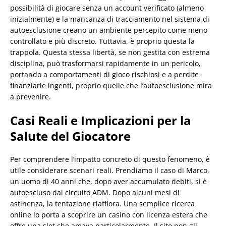
possibilità di giocare senza un account verificato (almeno
inizialmente) e la mancanza di tracciamento nel sistema di
autoesclusione creano un ambiente percepito come meno
controllato e più discreto. Tuttavia, è proprio questa la
trappola. Questa stessa libertà, se non gestita con estrema
disciplina, può trasformarsi rapidamente in un pericolo,
portando a comportamenti di gioco rischiosi e a perdite
finanziarie ingenti, proprio quelle che l’autoesclusione mira
a prevenire.
Casi Reali e Implicazioni per la
Salute del Giocatore
Per comprendere l’impatto concreto di questo fenomeno, è
utile considerare scenari reali. Prendiamo il caso di Marco,
un uomo di 40 anni che, dopo aver accumulato debiti, si è
autoescluso dal circuito ADM. Dopo alcuni mesi di
astinenza, la tentazione riaffiora. Una semplice ricerca
online lo porta a scoprire un casino con licenza estera che
offre una slot che amava particolarmente. Il sito non gli