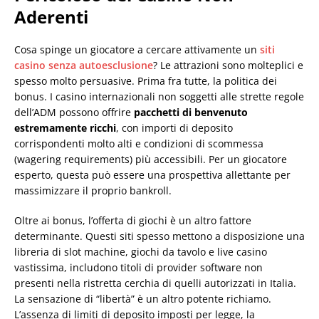
Aderenti
Cosa spinge un giocatore a cercare attivamente un
siti
casino senza autoesclusione
? Le attrazioni sono molteplici e
spesso molto persuasive. Prima fra tutte, la politica dei
bonus. I casino internazionali non soggetti alle strette regole
dell’ADM possono offrire
pacchetti di benvenuto
estremamente ricchi
, con importi di deposito
corrispondenti molto alti e condizioni di scommessa
(wagering requirements) più accessibili. Per un giocatore
esperto, questa può essere una prospettiva allettante per
massimizzare il proprio bankroll.
Oltre ai bonus, l’offerta di giochi è un altro fattore
determinante. Questi siti spesso mettono a disposizione una
libreria di slot machine, giochi da tavolo e live casino
vastissima, includono titoli di provider software non
presenti nella ristretta cerchia di quelli autorizzati in Italia.
La sensazione di “libertà” è un altro potente richiamo.
L’assenza di limiti di deposito imposti per legge, la