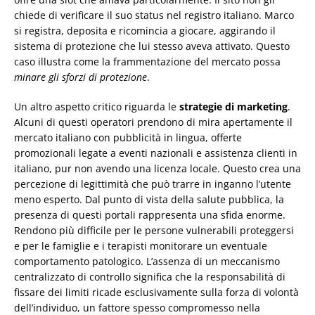
chiede di verificare il suo status nel registro italiano. Marco
si registra, deposita e ricomincia a giocare, aggirando il
sistema di protezione che lui stesso aveva attivato. Questo
caso illustra come la frammentazione del mercato possa
minare gli sforzi di protezione
.
Un altro aspetto critico riguarda le
strategie di marketing
.
Alcuni di questi operatori prendono di mira apertamente il
mercato italiano con pubblicità in lingua, offerte
promozionali legate a eventi nazionali e assistenza clienti in
italiano, pur non avendo una licenza locale. Questo crea una
percezione di legittimità che può trarre in inganno l’utente
meno esperto. Dal punto di vista della salute pubblica, la
presenza di questi portali rappresenta una sfida enorme.
Rendono più difficile per le persone vulnerabili proteggersi
e per le famiglie e i terapisti monitorare un eventuale
comportamento patologico. L’assenza di un meccanismo
centralizzato di controllo significa che la responsabilità di
fissare dei limiti ricade esclusivamente sulla forza di volontà
dell’individuo, un fattore spesso compromesso nella