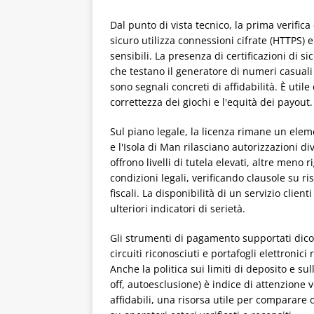
Dal punto di vista tecnico, la prima verifica
sicuro utilizza connessioni cifrate (HTTPS) e
sensibili. La presenza di certificazioni di 
che testano il generatore di numeri casuali 
sono segnali concreti di affidabilità. È util
correttezza dei giochi e l'equità dei payout.
Sul piano legale, la licenza rimane un elem
e l'Isola di Man rilasciano autorizzazioni d
offrono livelli di tutela elevati, altre meno r
condizioni legali, verificando clausole su ri
fiscali. La disponibilità di un servizio clien
ulteriori indicatori di serietà.
Gli strumenti di pagamento supportati dicon
circuiti riconosciuti e portafogli elettronic
Anche la politica sui limiti di deposito e su
off, autoesclusione) è indice di attenzione v
affidabili, una risorsa utile per comparare 