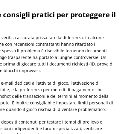
e consigli pratici per proteggere il
erifica accurata possa fare la differenza. in alcune
rme con recensioni contrastanti hanno ritardato i
: spesso il problema è risolvibile fornendo documenti
ialogo trasparente ha portato a lunghe controversie. Un
 prima di giocare tutti i documenti richiesti (ID, prova di
e blocchi improvvisi.
e-mail dedicati all'attività di gioco, l'attivazione di
ibile, e la preferenza per metodi di pagamento che
nshot delle transazioni e dei termini al momento della
pute. È inoltre consigliabile impostare limiti personali di
one quando il gioco rischia di diventare problematico.
depositi contenuti per testare i tempi di prelievo e
ensioni indipendenti e forum specializzati; verificare