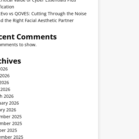
fication
cEvo vs QOVES: Cutting Through the Noise
nd the Right Facial Aesthetic Partner
cent Comments
omments to show.
chives
2026
 2026
2026
 2026
h 2026
uary 2026
ary 2026
mber 2025
mber 2025
ber 2025
ember 2025