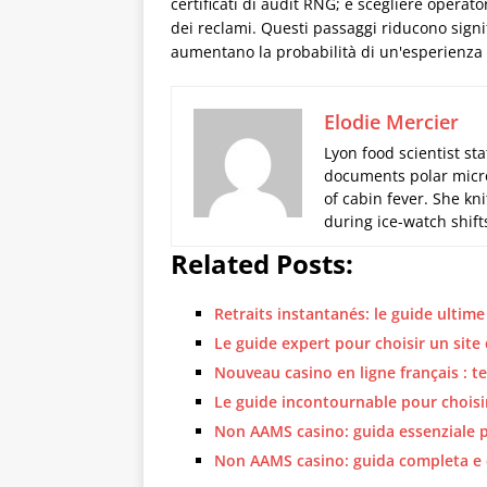
certificati di audit RNG; e scegliere operat
dei reclami. Questi passaggi riducono signif
aumentano la probabilità di un'esperienza 
Elodie Mercier
Lyon food scientist sta
documents polar micro
of cabin fever. She kn
during ice-watch shift
Related Posts:
Retraits instantanés: le guide ultim
Le guide expert pour choisir un site
Nouveau casino en ligne français : 
Le guide incontournable pour choisi
Non AAMS casino: guida essenziale pe
Non AAMS casino: guida completa e