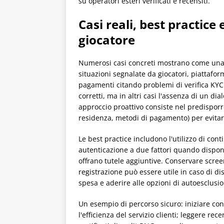
su operatori esteri verificati e recensiti.
Casi reali, best practice 
giocatore
Numerosi casi concreti mostrano come una v
situazioni segnalate da giocatori, piattafo
pagamenti citando problemi di verifica KYC
corretti, ma in altri casi l'assenza di un d
approccio proattivo consiste nel predisporre
residenza, metodi di pagamento) per evitar
Le best practice includono l'utilizzo di conti 
autenticazione a due fattori quando dispon
offrano tutele aggiuntive. Conservare scree
registrazione può essere utile in caso di dis
spesa e aderire alle opzioni di autoesclusi
Un esempio di percorso sicuro: iniziare con 
l'efficienza del servizio clienti; leggere rec