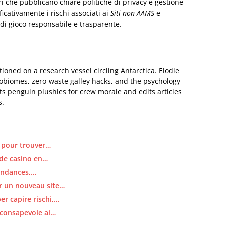
ori che pubblicano chiare politiche di privacy e gestione
icativamente i rischi associati ai
Siti non AAMS
e
di gioco responsabile e trasparente.
tioned on a research vessel circling Antarctica. Elodie
biomes, zero-waste galley hacks, and the psychology
its penguin plushies for crew morale and edits articles
s.
e pour trouver…
 de casino en…
tendances,…
r un nouveau site…
r capire rischi,…
 consapevole ai…