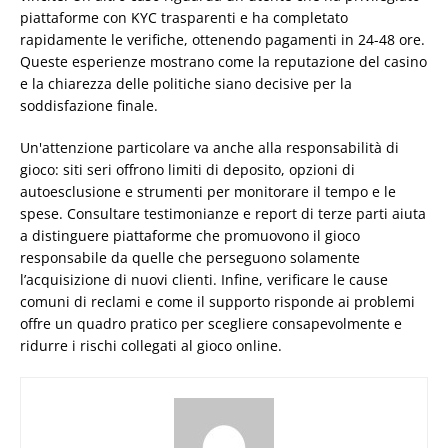
piattaforme con KYC trasparenti e ha completato
rapidamente le verifiche, ottenendo pagamenti in 24-48 ore.
Queste esperienze mostrano come la reputazione del casino
e la chiarezza delle politiche siano decisive per la
soddisfazione finale.
Un'attenzione particolare va anche alla responsabilità di
gioco: siti seri offrono limiti di deposito, opzioni di
autoesclusione e strumenti per monitorare il tempo e le
spese. Consultare testimonianze e report di terze parti aiuta
a distinguere piattaforme che promuovono il gioco
responsabile da quelle che perseguono solamente
l’acquisizione di nuovi clienti. Infine, verificare le cause
comuni di reclami e come il supporto risponde ai problemi
offre un quadro pratico per scegliere consapevolmente e
ridurre i rischi collegati al gioco online.