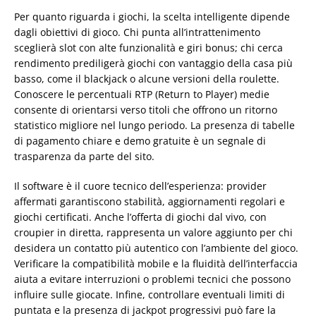
Per quanto riguarda i giochi, la scelta intelligente dipende
dagli obiettivi di gioco. Chi punta all’intrattenimento
sceglierà slot con alte funzionalità e giri bonus; chi cerca
rendimento prediligerà giochi con vantaggio della casa più
basso, come il blackjack o alcune versioni della roulette.
Conoscere le percentuali RTP (Return to Player) medie
consente di orientarsi verso titoli che offrono un ritorno
statistico migliore nel lungo periodo. La presenza di tabelle
di pagamento chiare e demo gratuite è un segnale di
trasparenza da parte del sito.
Il software è il cuore tecnico dell’esperienza: provider
affermati garantiscono stabilità, aggiornamenti regolari e
giochi certificati. Anche l’offerta di giochi dal vivo, con
croupier in diretta, rappresenta un valore aggiunto per chi
desidera un contatto più autentico con l’ambiente del gioco.
Verificare la compatibilità mobile e la fluidità dell’interfaccia
aiuta a evitare interruzioni o problemi tecnici che possono
influire sulle giocate. Infine, controllare eventuali limiti di
puntata e la presenza di jackpot progressivi può fare la