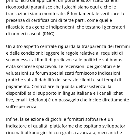
primo filtro da applicare: un portale autorizzato da enti
riconosciuti garantisce che i giochi siano equi e che le
transazioni siano monitorate. È fondamentale verificare la
presenza di certificazioni di terze parti, come quelle
rilasciate da agenzie indipendenti che testano i generatori
di numeri casuali (RNG).
Un altro aspetto centrale riguarda la trasparenza dei termini
e delle condizioni: leggere le regole relative ai requisiti di
scommessa, ai limiti di prelievo e alle politiche sui bonus
evita sorprese spiacevoli. Le recensioni dei giocatori e le
valutazioni su forum specializzati forniscono indicazioni
pratiche sull’affidabilità del servizio clienti e sui tempi di
pagamento. Controllare la qualità dell’assistenza, la
disponibilità di supporto in lingua italiana e i canali (chat
live, email, telefono) è un passaggio che incide direttamente
sull’esperienza.
Infine, la selezione di giochi e fornitori software è un
indicatore di qualità: piattaforme che ospitano sviluppatori
rinomati offrono giochi con grafica avanzata, meccaniche