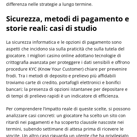
differenza nelle strategie a lungo termine.
Sicurezza, metodi di pagamento e
storie reali: casi di studio
La sicurezza informatica e le opzioni di pagamento sono
aspetti che incidono sia sulla praticità che sulla tutela del
giocatore. I migliori casino online adottano tecnologie di
crittografia avanzata per proteggere i dati sensibili e offrono
procedure KYC (Know Your Customer) chiare per prevenire
frodi. Tra i metodi di deposito e prelievo più affidabili
troviamo carte di credito, portafogli elettronici e bonifici
bancari; la presenza di opzioni istantanee per depositare e
di tempi di prelievo rapidi è un indicatore di efficienza.
Per comprendere l’impatto reale di queste scelte, si possono
analizzare casi concreti: un giocatore ha scelto un sito con
ritardi nei pagamenti e ha scoperto clausole nascoste nei
termini, subendo settimane di attesa prima di ricevere le
vincite. Un altro caso riguarda un utente che ha privilegiato