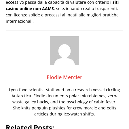
eccessivo passa dalla capacità di valutare con criterio i
siti
casino online non AAMS
, selezionando realtà trasparenti,
con licenze solide e processi allineati alle migliori pratiche
internazionali.
Elodie Mercier
Lyon food scientist stationed on a research vessel circling
Antarctica. Elodie documents polar microbiomes, zero-
waste galley hacks, and the psychology of cabin fever.
She knits penguin plushies for crew morale and edits
articles during ice-watch shifts.
Related Posts: