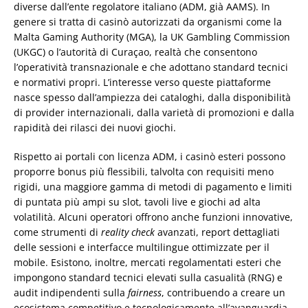
diverse dall’ente regolatore italiano (ADM, già AAMS). In
genere si tratta di casinò autorizzati da organismi come la
Malta Gaming Authority (MGA), la UK Gambling Commission
(UKGC) o l’autorità di Curaçao, realtà che consentono
l’operatività transnazionale e che adottano standard tecnici
e normativi propri. L’interesse verso queste piattaforme
nasce spesso dall’ampiezza dei cataloghi, dalla disponibilità
di provider internazionali, dalla varietà di promozioni e dalla
rapidità dei rilasci dei nuovi giochi.
Rispetto ai portali con licenza ADM, i casinò esteri possono
proporre bonus più flessibili, talvolta con requisiti meno
rigidi, una maggiore gamma di metodi di pagamento e limiti
di puntata più ampi su slot, tavoli live e giochi ad alta
volatilità. Alcuni operatori offrono anche funzioni innovative,
come strumenti di
reality check
avanzati, report dettagliati
delle sessioni e interfacce multilingue ottimizzate per il
mobile. Esistono, inoltre, mercati regolamentati esteri che
impongono standard tecnici elevati sulla casualità (RNG) e
audit indipendenti sulla
fairness
, contribuendo a creare un
ecosistema competitivo e tecnologicamente all’avanguardia.