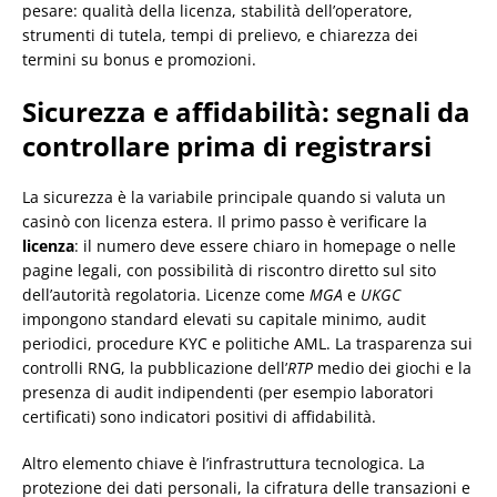
pesare: qualità della licenza, stabilità dell’operatore,
strumenti di tutela, tempi di prelievo, e chiarezza dei
termini su bonus e promozioni.
Sicurezza e affidabilità: segnali da
controllare prima di registrarsi
La sicurezza è la variabile principale quando si valuta un
casinò con licenza estera. Il primo passo è verificare la
licenza
: il numero deve essere chiaro in homepage o nelle
pagine legali, con possibilità di riscontro diretto sul sito
dell’autorità regolatoria. Licenze come
MGA
e
UKGC
impongono standard elevati su capitale minimo, audit
periodici, procedure KYC e politiche AML. La trasparenza sui
controlli RNG, la pubblicazione dell’
RTP
medio dei giochi e la
presenza di audit indipendenti (per esempio laboratori
certificati) sono indicatori positivi di affidabilità.
Altro elemento chiave è l’infrastruttura tecnologica. La
protezione dei dati personali, la cifratura delle transazioni e