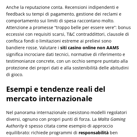
Anche la reputazione conta. Recensioni indipendenti e
feedback su tempi di pagamento, gestione dei reclami e
comportamento sui limiti di spesa raccontano molto.
Attenzione a promesse “troppo belle per essere vere”: bonus
eccessivi con requisiti scarsi, T&C contraddittori, clausole di
confisca fondi o limitazioni estreme ai prelievi sono
bandiere rosse. Valutare i
siti casino online non AAMS
significa incrociare dati tecnici, normative di riferimento e
testimonianze concrete, con un occhio sempre puntato alla
protezione dei propri dati e alla sostenibilità delle abitudini
di gioco.
Esempi e tendenze reali del
mercato internazionale
Nel panorama internazionale coesistono modelli regolatori
diversi, ognuno con propri punti di forza. La
Malta Gaming
Authority
è spesso citata come esempio di approccio
equilibrato: richiede programmi di
responsabilità
ben