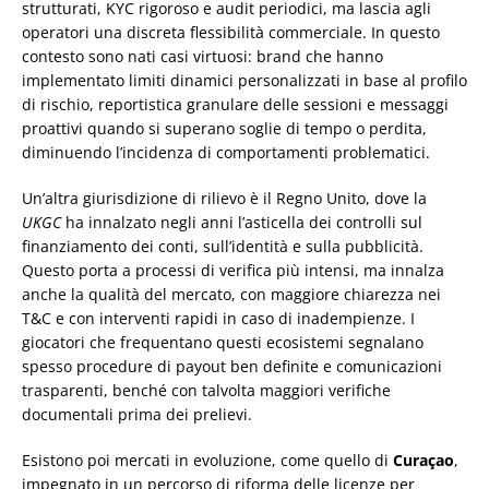
strutturati, KYC rigoroso e audit periodici, ma lascia agli
operatori una discreta flessibilità commerciale. In questo
contesto sono nati casi virtuosi: brand che hanno
implementato limiti dinamici personalizzati in base al profilo
di rischio, reportistica granulare delle sessioni e messaggi
proattivi quando si superano soglie di tempo o perdita,
diminuendo l’incidenza di comportamenti problematici.
Un’altra giurisdizione di rilievo è il Regno Unito, dove la
UKGC
ha innalzato negli anni l’asticella dei controlli sul
finanziamento dei conti, sull’identità e sulla pubblicità.
Questo porta a processi di verifica più intensi, ma innalza
anche la qualità del mercato, con maggiore chiarezza nei
T&C e con interventi rapidi in caso di inadempienze. I
giocatori che frequentano questi ecosistemi segnalano
spesso procedure di payout ben definite e comunicazioni
trasparenti, benché con talvolta maggiori verifiche
documentali prima dei prelievi.
Esistono poi mercati in evoluzione, come quello di
Curaçao
,
impegnato in un percorso di riforma delle licenze per