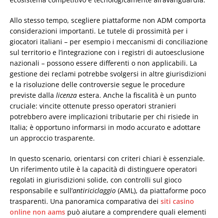
Allo stesso tempo, scegliere piattaforme non ADM comporta
considerazioni importanti. Le tutele di prossimità per i
giocatori italiani – per esempio i meccanismi di conciliazione
sul territorio e l’integrazione con i registri di autoesclusione
nazionali – possono essere differenti o non applicabili. La
gestione dei reclami potrebbe svolgersi in altre giurisdizioni
e la risoluzione delle controversie segue le procedure
previste dalla
licenza
estera. Anche la fiscalità è un punto
cruciale: vincite ottenute presso operatori stranieri
potrebbero avere implicazioni tributarie per chi risiede in
Italia; è opportuno informarsi in modo accurato e adottare
un approccio trasparente.
In questo scenario, orientarsi con criteri chiari è essenziale.
Un riferimento utile è la capacità di distinguere operatori
regolati in giurisdizioni solide, con controlli sul gioco
responsabile e sull’
antiriciclaggio
(AML), da piattaforme poco
trasparenti. Una panoramica comparativa dei
siti casino
online non aams
può aiutare a comprendere quali elementi