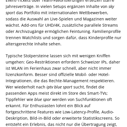
Event-Tickets oder Team-Favorisierungen ersetzen starre
Jahresverträge. In vielen Setups ergänzen Inhalte von
sky
sport
das Portfolio mit internationalen Wettbewerben,
sodass die Auswahl an Live-Spielen und Magazinen weiter
wächst. Add-ons für UHD/4K, zusätzliche parallele Streams
oder Archivzugänge ermöglichen Feintuning. Familienprofile
trennen Watchlists und sorgen dafür, dass Kinderprofile nur
altersgerechte Inhalte sehen.
Typische Stolpersteine lassen sich mit wenigen Kniffen
umgehen: Geo-Restriktionen erfordern Schweizer IPs, daher
ist WLAN im Ferienhaus zwar schnell, aber nicht immer
lizenzkonform. Besser sind offizielle Mobil- oder Hotel-
Integrationen, die das Rechte-Management respektieren.
Wer wiederholt nach
iptv blue sport
sucht, findet die
passenden Apps meist direkt im Store des Smart-TVs;
Tippfehler wie
blue spor
werden von Suchfunktionen oft
erkannt. Für Enthusiasten lohnt ein Blick auf
fortgeschrittene Features wie Low-Latency-Profile, Audio-
Deskription, Bild-in-Bild oder erweiterte Statistikscreens. So
entsteht ein Erlebnis, das nicht nur die Übertragung zeigt,