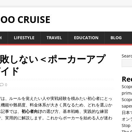
TOO CRUISE
H
LIFESTYLE
TRAVEL
EDUCATION
BLOG
失敗しない＜ポーカーアプ
Sear
ガイド
Re
0
Scopr
prima
リ
は、ルールを覚えたい人や実戦経験を積みたい初心者にとっ
Scopr
に機能や難易度、料金体系が大きく異なるため、どれを選ぶか
saper
本記事では、
初心者向け
の選び方、基本戦略、実践的な練習
日本
で、実用的に解説します。これからポーカーを始める人が迷わ
オン
Stop 
The C