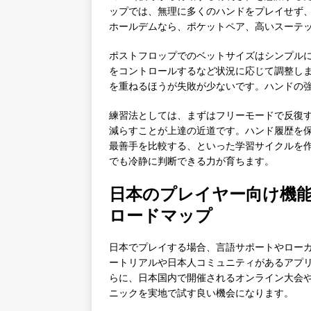
ップでは、無理に多くのハンドをプレイせず
ホールデムなら、ポケットペア、高いスーテ
ポストフロップでのベットサイズはシンプル
をコントロールするなど状況に応じて調整し
を重ねるほうが失敗が少ないです。ハンドの
練習法としては、まずはフリーモードで反復す
減らすことが上達の近道です。ハンド履歴を
最善手を比較する、といった学習サイクルを
でも冷静に判断できる力が育ちます。
日本のプレイヤー向け機
ロードマップ
日本でプレイする場合、言語サポートやロー
ートリアルや日本人コミュニティがあるアプ
らに、日本国内で開催されるオンライン大会
ニックを実地で試す良い機会になります。