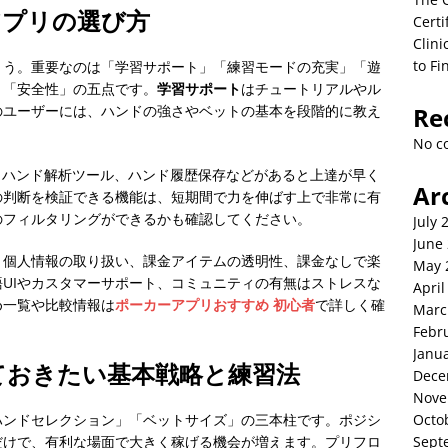
アプリの選び方
Certi
Clini
to Fi
ょう。重要なのは「学習サポート」「練習モードの充実」「遊
」「安全性」の五点です。
学習サポート
はチュートリアルやル
のユーザーには、ハンドの強さやベットの基本を段階的に教え
Re
No c
、ハンド解析ツール、ハンド履歴保存などがあると上達が早く
Ar
の判断を検証できる機能は、短期間で力を伸ばす上で非常に有
のフィルタリングができるかも確認してください。
July 
June
。個人情報の取り扱い、課金アイテムの透明性、課金なしで楽
May 
UIやカスタマーサポート、コミュニティの有無はストレスな
April
め一覧や比較情報は
ポーカーアプリおすすめ 初心者
で詳しく確
Marc
Febr
Janu
ておきたい基本戦略と練習法
Dece
Nove
ハンドセレクション」「ベットサイズ」の三本柱です。ポジシ
Octo
だけで、有利な場面で大きく稼げる機会が増えます。プリフロ
Sept