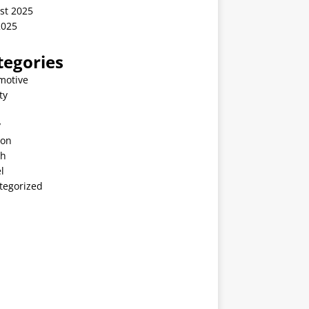
st 2025
2025
tegories
motive
ty
v
ion
th
l
tegorized