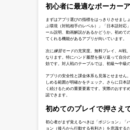
初心者に最適なポーカー
まずはアプリ選びの指標をはっきりさせまし
ぶ環境（対戦相手のレベル）」「日本語対応
ール説明、動画解説があるかどうか。初めて
てくれる機能があるアプリが向いています。
次に
練習モード
の充実度。無料プレイ、AI戦
なります。特にハンド履歴を振り返って自分
効です。対人戦のテーブルでは、初級〜中級
アプリの安全性と課金体系も見落とせません
しめる範囲が明確かをチェック。さらに日本語
く続けるための重要要素です。実際のおすす
認できます。
初めてのプレイで押さえ
初心者がまず覚えるべきは「ポジション」「
ョン（後ろから行動する有利さ）を意識する