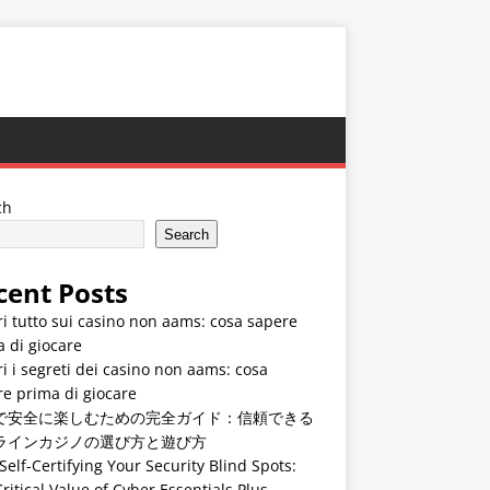
ch
Search
cent Posts
i tutto sui casino non aams: cosa sapere
 di giocare
i i segreti dei casino non aams: cosa
e prima di giocare
で安全に楽しむための完全ガイド：信頼できる
ラインカジノの選び方と遊び方
Self-Certifying Your Security Blind Spots:
ritical Value of Cyber Essentials Plus