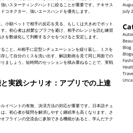
、強いスターティングハンドに絞ることが重要です。テキサス
Augu
ッドコネクター、強いエースハンドを優先します。
July 
に。小額ベットで相手の反応を見る、もしくは大きめでポット
Ca
ます。初心者は
頻繁なブラフ
を避け、相手のレンジを読む練習
Auto
強さを数値化して判断するクセをつけると安定します。
Beau
Blog
ること。AI相手に定型シチュエーションを繰り返し、ミスを
Blog
保存して自分のミスを洗い出す、解説動画を見て同じ局面での
Fash
作りましょう。短時間のセッションを積み重ねることで、実戦
Heal
Trave
Unca
能と実践シナリオ：アプリでの上達
カルイベントの有無、決済方法の対応が重要です。日本語チュ
リは、初心者が疑問を解消しやすく継続率も高くなります。さ
やオフラインの交流会に参加できる機能があると、学んだテク