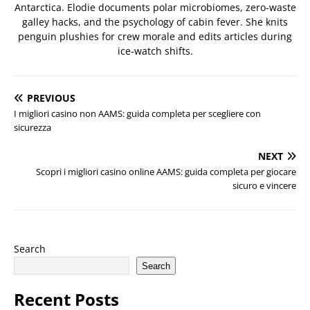
Antarctica. Elodie documents polar microbiomes, zero-waste
galley hacks, and the psychology of cabin fever. She knits
penguin plushies for crew morale and edits articles during
ice-watch shifts.
PREVIOUS
I migliori casino non AAMS: guida completa per scegliere con
sicurezza
NEXT
Scopri i migliori casino online AAMS: guida completa per giocare
sicuro e vincere
Search
Search
Recent Posts