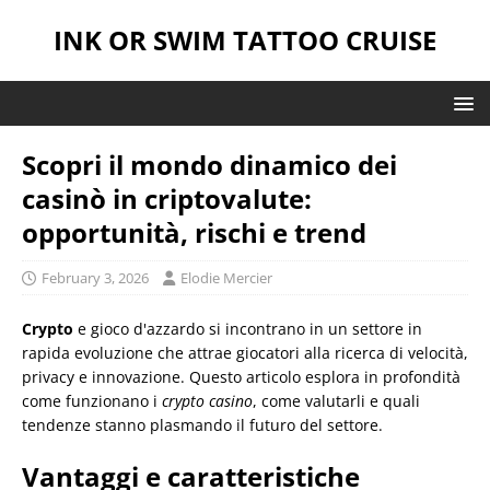
INK OR SWIM TATTOO CRUISE
Scopri il mondo dinamico dei
casinò in criptovalute:
opportunità, rischi e trend
February 3, 2026
Elodie Mercier
Crypto
e gioco d'azzardo si incontrano in un settore in
rapida evoluzione che attrae giocatori alla ricerca di velocità,
privacy e innovazione. Questo articolo esplora in profondità
come funzionano i
crypto casino
, come valutarli e quali
tendenze stanno plasmando il futuro del settore.
Vantaggi e caratteristiche