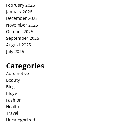
February 2026
January 2026
December 2025
November 2025
October 2025
September 2025
August 2025
July 2025
Categories
Automotive
Beauty
Blog
Blogv
Fashion
Health
Travel
Uncategorized