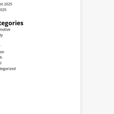
st 2025
2025
tegories
motive
ty
v
ion
th
l
tegorized