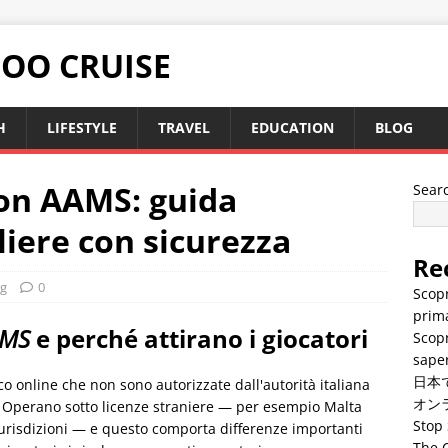
TOO CRUISE
H
LIFESTYLE
TRAVEL
EDUCATION
BLOG
non AAMS: guida
Sear
iere con sicurezza
Re
og
0
Scopr
prima
AMS
e perché attirano i giocatori
Scopr
saper
日本
o online che non sono autorizzate dall'autorità italiana
オン
perano sotto licenze straniere — per esempio Malta
Stop 
urisdizioni — e questo comporta differenze importanti
The C