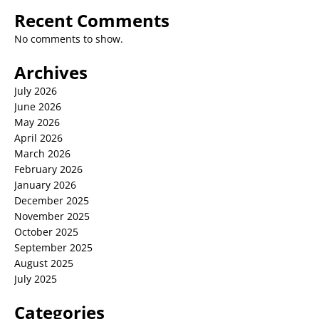
Recent Comments
No comments to show.
Archives
July 2026
June 2026
May 2026
April 2026
March 2026
February 2026
January 2026
December 2025
November 2025
October 2025
September 2025
August 2025
July 2025
Categories