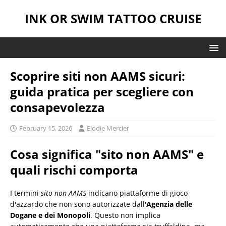
INK OR SWIM TATTOO CRUISE
Scoprire siti non AAMS sicuri:
guida pratica per scegliere con
consapevolezza
February 15, 2026
Elodie Mercier
Cosa significa "sito non AAMS" e
quali rischi comporta
I termini
sito non AAMS
indicano piattaforme di gioco
d'azzardo che non sono autorizzate dall'
Agenzia delle
Dogane e dei Monopoli
. Questo non implica