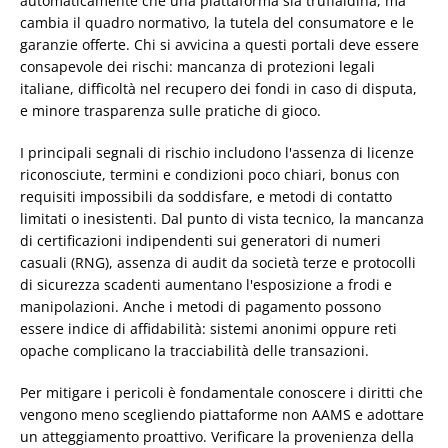
automaticamente che una piattaforma sia truffaldina, ma
cambia il quadro normativo, la tutela del consumatore e le
garanzie offerte. Chi si avvicina a questi portali deve essere
consapevole dei rischi: mancanza di protezioni legali
italiane, difficoltà nel recupero dei fondi in caso di disputa,
e minore trasparenza sulle pratiche di gioco.
I principali segnali di rischio includono l'assenza di licenze
riconosciute, termini e condizioni poco chiari, bonus con
requisiti impossibili da soddisfare, e metodi di contatto
limitati o inesistenti. Dal punto di vista tecnico, la mancanza
di certificazioni indipendenti sui generatori di numeri
casuali (RNG), assenza di audit da società terze e protocolli
di sicurezza scadenti aumentano l'esposizione a frodi e
manipolazioni. Anche i metodi di pagamento possono
essere indice di affidabilità: sistemi anonimi oppure reti
opache complicano la tracciabilità delle transazioni.
Per mitigare i pericoli è fondamentale conoscere i diritti che
vengono meno scegliendo piattaforme non AAMS e adottare
un atteggiamento proattivo. Verificare la provenienza della