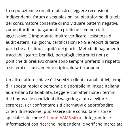
La reputazione è un altro pilastro: leggere recensioni
indipendenti, forum e segnalazioni su piattaforme di tutela
del consumatore consente di individuare pattern negativi,
come ritardi nei pagamenti o pratiche commerciali
aggressive. È importante inoltre verificare l'esistenza di
audit esterni sui giochi, certificazioni RNG e report di terze
parti che attestino l'equità dei giochi. Metodi di pagamento
tracciabili (carte, bonifici, portafogli elettronici noti) e
politiche di prelievo chiare sono sempre preferibili rispetto
a sistemi esclusivamente criptovalutari o anonimi.
Un altro fattore chiave è il servizio clienti: canali attivi, tempi
di risposta rapidi e personale disponibile in lingua italiana
aumentano l'affidabilità. Leggere con attenzione i termini
dei bonus e le condizioni di wagering aiuta a evitare
sorprese. Per confrontare siti alternativi e approfondire
criteri di selezione, può essere utile consultare risorse
specializzate come
Siti non AAMS sicuri
, integrando le
informazioni con ricerche indipendenti e verifiche incrociate