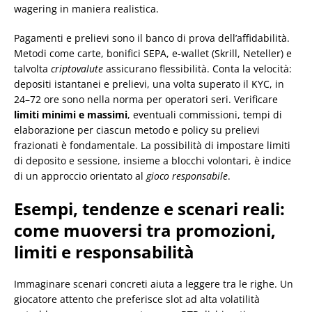
wagering in maniera realistica.
Pagamenti e prelievi sono il banco di prova dell’affidabilità.
Metodi come carte, bonifici SEPA, e-wallet (Skrill, Neteller) e
talvolta
criptovalute
assicurano flessibilità. Conta la velocità:
depositi istantanei e prelievi, una volta superato il KYC, in
24–72 ore sono nella norma per operatori seri. Verificare
limiti minimi e massimi
, eventuali commissioni, tempi di
elaborazione per ciascun metodo e policy su prelievi
frazionati è fondamentale. La possibilità di impostare limiti
di deposito e sessione, insieme a blocchi volontari, è indice
di un approccio orientato al
gioco responsabile
.
Esempi, tendenze e scenari reali:
come muoversi tra promozioni,
limiti e responsabilità
Immaginare scenari concreti aiuta a leggere tra le righe. Un
giocatore attento che preferisce slot ad alta volatilità