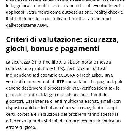
le leggi locali, i limiti di età e i vincoli fiscali eventualmente
applicabili. Strumenti come autoesclusione, reality check e
limiti di deposito sono indicatori positivi, anche fuori
dall’ecosistema ADM.
Criteri di valutazione: sicurezza,
giochi, bonus e pagamenti
La sicurezza è il primo filtro. Un buon portale mostra
connessione protetta (HTTPS), certificazioni di test
indipendenti (ad esempio eCOGRA o iTech Labs),
RNG
verificati e percentuali di
RTP
consultabili. Le pagine legali
devono descrivere il processo di
KYC
(verifica identità), le
procedure antiriciclaggio e le misure per i fondi dei
giocatori. L’assistenza clienti multicanale (chat, email) con
risposta rapida e in italiano è un valore aggiunto: tempi
certi, cortesia e risoluzione dei problemi fanno spesso la
differenza quando si richiede un prelievo o si incontra un
errore di gioco.