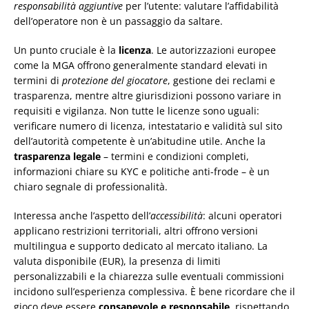
responsabilità aggiuntive
per l’utente: valutare l’affidabilità
dell’operatore non è un passaggio da saltare.
Un punto cruciale è la
licenza
. Le autorizzazioni europee
come la MGA offrono generalmente standard elevati in
termini di
protezione del giocatore
, gestione dei reclami e
trasparenza, mentre altre giurisdizioni possono variare in
requisiti e vigilanza. Non tutte le licenze sono uguali:
verificare numero di licenza, intestatario e validità sul sito
dell’autorità competente è un’abitudine utile. Anche la
trasparenza legale
– termini e condizioni completi,
informazioni chiare su KYC e politiche anti-frode – è un
chiaro segnale di professionalità.
Interessa anche l’aspetto dell’
accessibilità
: alcuni operatori
applicano restrizioni territoriali, altri offrono versioni
multilingua e supporto dedicato al mercato italiano. La
valuta disponibile (EUR), la presenza di limiti
personalizzabili e la chiarezza sulle eventuali commissioni
incidono sull’esperienza complessiva. È bene ricordare che il
gioco deve essere
consapevole e responsabile
, rispettando