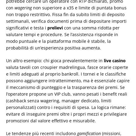
potrebbe cercare un operatore con RTP dichiarati, promo
con
wagering
non superiore a x35 e limite di puntata bonus
non troppo restrittivo. Fissa fin da subito limiti di deposito
settimanali, verifica documenti prima di depositare importi
significativi e testa i
prelievi
con una somma ridotta per
valutare tempi e procedure. Se l’assistenza risponde in
modo puntuale e la piattaforma mobile è stabile, la
probabilità di un’esperienza positiva aumenta.
Un altro esempio: chi gioca prevalentemente in
live casino
valuta tavoli con croupier madrelingua, fasce orarie coperte
e limiti adeguati al proprio bankroll. I tornei e le classifiche
possono aggiungere intrattenimento, ma è essenziale capire
il meccanismo di punteggio e la trasparenza dei premi. Se
l’operatore propone un VIP club, vanno pesati i benefit reali
(cashback senza wagering, manager dedicato, limiti
personalizzati) contro i requisiti di spesa. La logica rimane:
evitare di inseguire premi oltre i propri mezzi e privilegiare
promozioni dal valore effettivo e misurabile.
Le tendenze più recenti includono
gamification
(missioni,